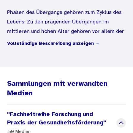
Phasen des Übergangs gehören zum Zyklus des
Lebens. Zu den prägenden Übergängen im
mittleren und hohen Alter gehören vor allem der
Eintritt in den Ruhestand, eine Verwitwung oder
Vollständige Beschreibung anzeigen
der Beginn von Pflegebedürftigkeit. Diese
Ereignisse können für die Betroffenen sehr
belastend sein und erhebliche
Gesundheitsrisiken mit sich bringen. Dies gilt
Sammlungen mit verwandten
insbesondere, wenn sie als kritische
Medien
Lebensereignisse wahrgenommen werden und
die Betroffenen überfordern. Die vorliegende
"Fachheftreihe Forschung und
Expertise beschreibt diese Übergänge und
Praxis der Gesundheitsförderung"
analysiert die damit verbundenen Risiken sowie
50 Medien