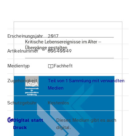
Erscheinungsjahr
2017
Artikelnummer
60640049
Medientyp
Fachheft
Zugehörigkeit
Teil von 1 Sammlung mit verwandten
Medien
Schutzgebühr
Kostenlos
Digital statt
Dieses Medium gibt es auch
Druck
digital.