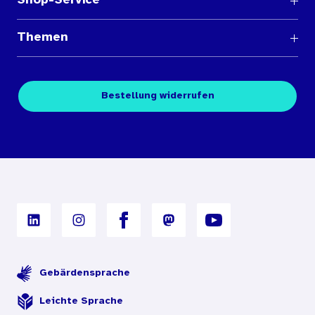
Shop-Service
Fragen und Antworten
Themen
Medienübersichten
Über den Medienshop des BIÖG
Kontakt
Fachpublikationen
Bestellung widerrufen
Bestellbedingungen
Unterrichtsmaterialien
Nutzungsbedingungen
Digitales Archiv
Gebärdensprache
Leichte Sprache