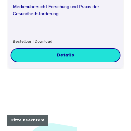
und Akteuren vor Ort Anknüpfungspunkte für
Medienübersicht Forschung und Praxis der
Gesundheitsförderung
präventive und gesundheitsförderliche
Maßnahmen, um die Ressourcen der älteren
Menschen zu stärken.
Bestellbar
|
Download
Details
Bitte beachten!