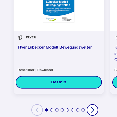
FLYER
Flyer Lübecker Modell Bewegungswelten
K
s
G
Bestellbar
|
Download
B
Details