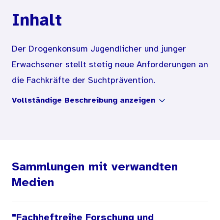
Inhalt
Der Drogenkonsum Jugendlicher und junger
Erwachsener stellt stetig neue Anforderungen an
die Fachkräfte der Suchtprävention.
Kontinuierlich gilt es, aktuelle Trends
Vollständige Beschreibung anzeigen
aufzuspüren und geeignete Strategien zu
entwickeln, um das Bewusstsein für die Risiken
des Konsums legaler und illegaler Drogen bei
jungen Menschen zu schärfen.
Sammlungen mit verwandten
Mit dem Suchtpräventionsprojekt
Medien
www.drugcom.de
hat sich das Bundesinstitut für
Öffentliche Gesundheit schon zu einem frühen
"Fachheftreihe Forschung und