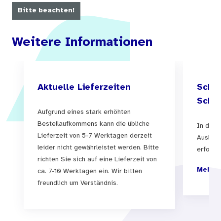
Websitemodule untersucht. Es zeigt sich, dass
Bitte beachten!
drugcom.de eine hohe Akzeptanz in der
Zielgruppe genießt, als seriöse
Weitere Informationen
Informationsquelle geschätzt wird und auch bei
individuellen Problemlagen, die sich aus dem
eigenen oder dem Drogenkonsum anderer
Aktuelle Lieferzeiten
Schul
ergeben, eine wirksame Hilfe sein kann. Die
Schul
Aufgrund eines stark erhöhten
Evaluationsergebnisse bestätigen, dass
Bestellaufkommens kann die übliche
In der 
Suchtprävention via Internet erfolgreich sein
Lieferzeit von 5-7 Werktagen derzeit
Auslief
kann. Die kontinuierliche Evaluation ist dabei
leider nicht gewährleistet werden. Bitte
erfolgen
richten Sie sich auf eine Lieferzeit von
unverzichtbar und bildet die Basis für die
Mehr I
ca. 7-10 Werktagen ein. Wir bitten
beständige Weiterentwicklung des Angebots auf
freundlich um Verständnis.
hohem fachlichen Niveau.