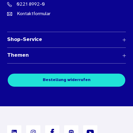
0221 8992-0
Kontaktformular
Shop-Service
Fragen und Antworten
Themen
Medienübersichten
Über den Medienshop des BIÖG
Kontakt
Fachpublikationen
Bestellung widerrufen
Bestellbedingungen
Unterrichtsmaterialien
Nutzungsbedingungen
Digitales Archiv