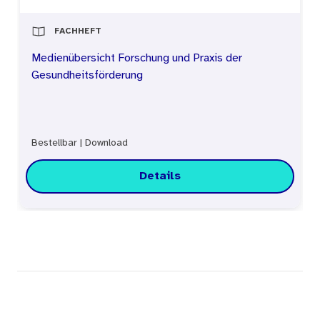
wichtiges Anliegen, mit „drugcom.de“ ein
FACHHEFT
authentisches und zielgruppennahes
Medienübersicht Forschung und Praxis der
Kommunikationskonzept zu entwickeln, auf
Gesundheitsförderung
dessen Grundlage die Sorgen und Bedürfnisse
drogenaffiner junger Menschen ernst genommen
werden, so dass sie als Orientierung für die
Bestellbar
|
Download
Weiterentwicklung des Systems genutzt werden
Details
können.
Das vorliegende Fachheft stellt das
Suchtpräventionsprojekt sowie die Ergebnisse
seiner Evaluation vor. Im laufenden Betrieb
werden kontinuierlich und systematisch
Akzeptanz und Wirkung der verschiedenen