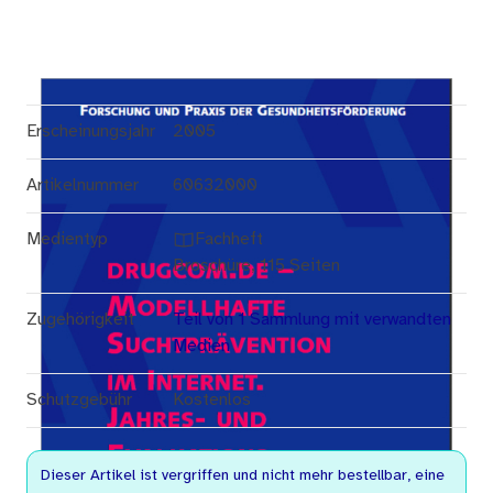
Erscheinungsjahr
2005
Artikelnummer
60632000
Medientyp
Fachheft
Broschüre, 115 Seiten
Zugehörigkeit
Teil von 1 Sammlung mit verwandten
Medien
Schutzgebühr
Kostenlos
Dieser Artikel ist vergriffen und nicht mehr bestellbar, eine