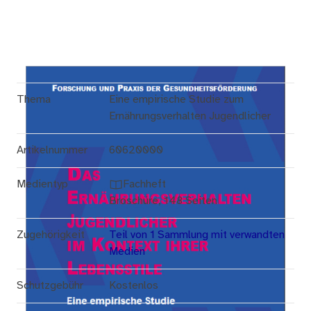
Thema
Eine empirische Studie zum
Ernährungsverhalten Jugendlicher
Artikelnummer
60620000
Medientyp
Fachheft
Broschüre, 148 Seiten
Zugehörigkeit
Teil von 1 Sammlung mit verwandten
Medien
Schutzgebühr
Kostenlos