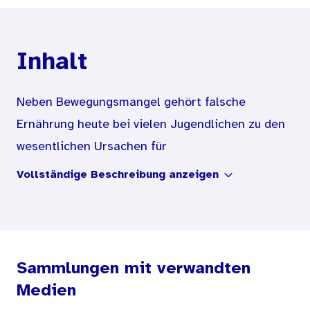
Inhalt
Neben Bewegungsmangel gehört falsche
Ernährung heute bei vielen Jugendlichen zu den
wesentlichen Ursachen für
Gesundheitsstörungen, die oftmals bereits die
Vollständige Beschreibung anzeigen
Weichen für ernsthafte Erkrankungen im
Erwachsenenalter stellen. Übergewicht, Ess-
Störungen, aber auch Herz-Kreislauf-
Erkrankungen sind hier beispielhaft zu nennen.
Sammlungen mit verwandten
Gleichzeitig wird das Ernährungsverhalten
Medien
wesentlich im Kindes- und Jugendalter