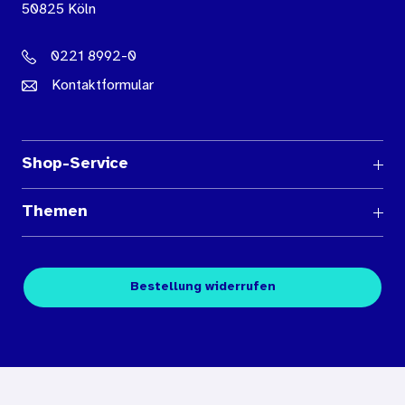
50825 Köln
0221 8992-0
Kontaktformular
Shop-Service
Fragen und Antworten
Themen
Medienübersichten
Über den Medienshop des BIÖG
Kontakt
Fachpublikationen
Bestellung widerrufen
Bestellbedingungen
Unterrichtsmaterialien
Nutzungsbedingungen
Digitales Archiv