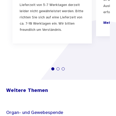
Psychologie der Albert-Ludwig-Universität
Lieferzeit von 5-7 Werktagen derzeit
Auslief
Freiburg eine Studie - für die Reviews zu Schutz-
leider nicht gewährleistet werden. Bitte
erfolgen
richten Sie sich auf eine Lieferzeit von
und Resilienzfaktoren der Jahre 1995-2006
Mehr I
ca. 7-10 Werktagen ein. Wir bitten
ausgewertet wurden - in Auftrag, die diese Lücke
freundlich um Verständnis.
schließen soll. Gleichzeitig soll sie der BZgA als
wissenschaftliche Grundlage zur
Weiterentwicklung der
Gesundheitsaufklärungskonzepte im Bereich
Kinder und Jugendliche dienen.
Weitere Themen
Organ- und Gewebespende