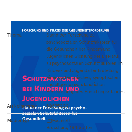
Thema
Stand der Forschung zu
psychosozialen Schutzfaktoren für
die Gesundheit bei Kindern und
Jugendlichen Sichtung der Literatur
zu psychosozialen Schutzfaktoren im
Kindes- und Jugendalter Erstellung
einer systematischen, synoptischen
und allgemeinverständlichen
Beschreibung des Forschungsstandes
Artikelnummer
60635000
Medientyp
Fachheft
Broschüre, 184 Seiten