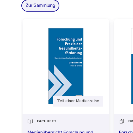
Zusammenarbeit der versch
Zur Sammlung
Netzwerkes bereits einige 
Das vorliegende Fachheft w
kommunaler Ebene, und stel
dazu bei, das Thema „komm
Fokus der gesundheitspolit
Gesunde-Städte-Netzwerk in
Teil einer Medienreihe
FACHHEFT
B
Medienübersicht Forschung und
Forsch