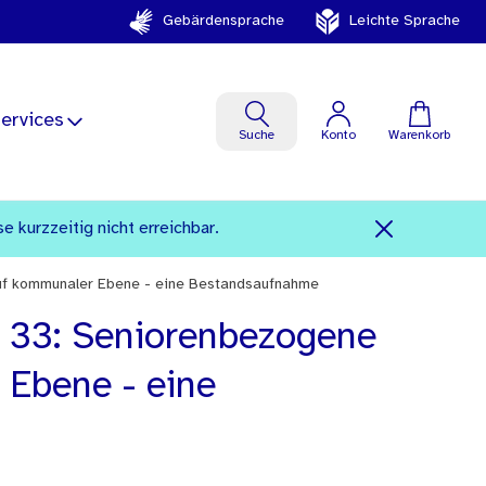
Gebärdensprache
Leichte Sprache
ervices
Suche
Konto
Warenkorb
kurzzeitig nicht erreichbar.
auf kommunaler Ebene - eine Bestandsaufnahme
d 33: Seniorenbezogene
 Ebene - eine