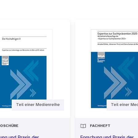
iedenen Akteure. Die Ergebnisse belegen, dass Mitgli
Schritte weiter als andere Städte und Gemeinden sind.
endet sich vornehmlich an Akteure in diesem Arbeitsfe
lt diesen eine erste Datenbasis zur Verfügung. Damit t
unale Gesundheitsförderung und Prävention für ältere
ischen Aufmerksamkeit zu rücken und Städtekooperatio
 ihren Aktivitäten zu bestärken.
Teil einer Medienreihe
Teil einer Me
ROSCHÜRE
FACHHEFT
ung und Praxis der
Forschung und Praxis der