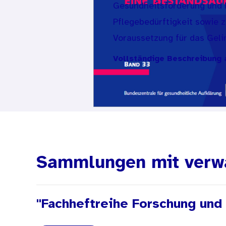
Gesundheitsförderung und P
Pflegebedürftigkeit sowie 
Voraussetzung für das Gel
Prävention ist die direkte
Vollständige Beschreibung 
Zugangswege) sowie eine s
Da lebensweltbezogene Prä
Bundeszentrale für gesundhe
eine repräsentative Befra
Gesundheitsförderung und P
erheben. Ende 2006 hat da
Sammlungen mit verw
der Kommunen zwischen 10
Die Analyse bestätigt eine 
"Fachheftreihe Forschung und
Kommunen. Es fehlt allerdi