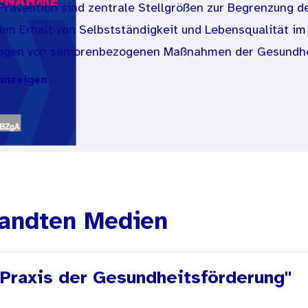
rävention sind zentrale Stellgrößen zur Begrenzung d
zum Erhalt von Selbstständigkeit und Lebensqualität im
ingen von seniorenbezogenen Maßnahmen der Gesundhe
 Ansprache älterer Menschen vor Ort (über geeignete K
anzeigen
ystematische Kooperation der verschiedenen Akteure i
vention und Gesundheitsförderung auf kommunaler Eben
itliche Aufklärung 2006 das Deutsche Institut für Urba
gung der Kommunen und Landkreise durchzuführen und d
rävention für die Zielgruppe Seniorinnen und Seniore
s Difu alle Kommunen mit mehr als 50000 Einwohnern 
andten Medien
000 und 50000 Einwohnern sowie Landkreise befragt
breite Akteurslandschaft sowie zahlreiche und vielfält
 Praxis der Gesundheitsförderung"
ngs vielfach noch an einer ausreichenden Vernetzung u