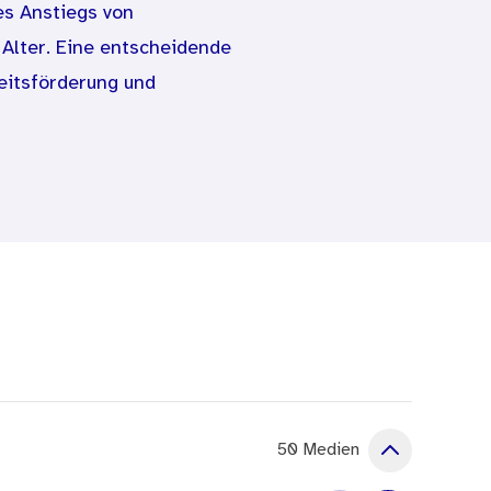
es Anstiegs von
 Alter. Eine entscheidende
itsförderung und
ommunikations- und
n diesem Handlungsfeld.
e stattfindet, hat die
nistik (Difu) beauftragt,
amit den „Ist-Zustand“ der
n auf kommunaler Ebene zu
sowie jeweils Stichproben
.
ige Angebote in den
50 Medien
nd zielgerichteten