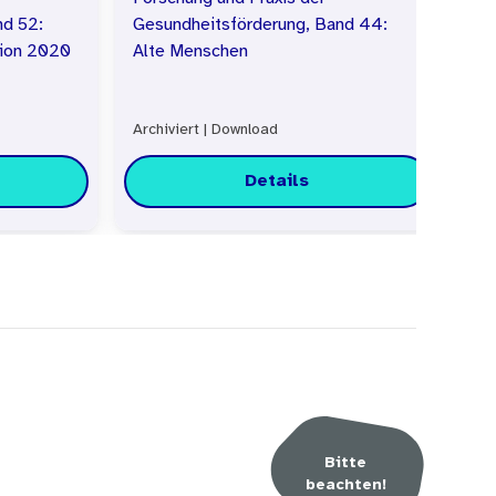
nd 52:
Gesundheitsförderung, Band 44:
Ge
tion 2020
Alte Menschen
Me
Archiviert
|
Download
Bes
Details
Bitte
beachten!