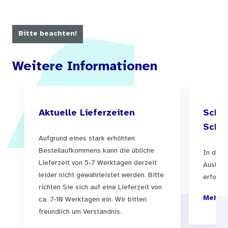
sollten die unterschiedlichen Lebenswelten,
Lebensphasen und Vulnerabilitaten sowie auch
Bitte beachten!
die Ressourcen, Möglichkeiten und Stärken der
Menschen berücksichtigen.
Weitere Informationen
Aufbauend auf der Expertise „Die jungen Alten“,
die die Zielgruppe Männer und Frauen zwischen
55 und 65 Jahren fokussierte (BZgA 2011), hat
Aktuelle Lieferzeiten
Schul
die BZgA das Institut für Gerontologische
Schul
Aufgrund eines stark erhöhten
Forschung e.V. mit einer gezielten Auswertung
Bestellaufkommens kann die übliche
In der 
nationaler, öffentlich zugänglicher Daten und
Lieferzeit von 5-7 Werktagen derzeit
Auslief
aktueller Informationen zu unterschiedlichen
leider nicht gewährleistet werden. Bitte
erfolgen
richten Sie sich auf eine Lieferzeit von
Themenschwerpunkten beauftragt, um nunmehr
Mehr I
ca. 7-10 Werktagen ein. Wir bitten
einen
Überblick über die vielfältigen Lebenslagen
freundlich um Verständnis.
von Menschen im Alter zwischen 65 und 80