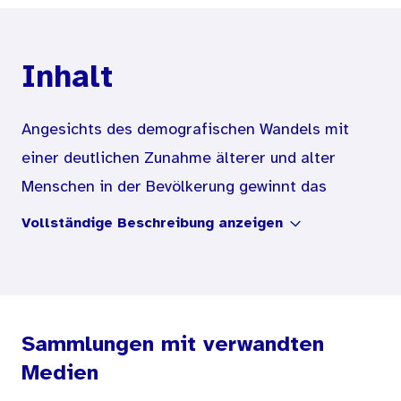
Inhalt
Angesichts des demografischen Wandels mit
einer deutlichen Zunahme älterer und alter
Menschen in der Bevölkerung gewinnt das
Thema „Gesundheitsförderung und Prävention
Vollständige Beschreibung anzeigen
für ältere Menschen“ zunehmend an Bedeutung.
Gesundheit im Alter ist von hoher individueller
wie auch gesellschaftspolitischer Bedeutung.
Die Lebenserwartung bei der Geburt liegt heute
Sammlungen mit verwandten
für Mädchen bei 82,7 Jahren, für Jungen bei 77,7
Medien
Jahren. Der Blick auf die fernere