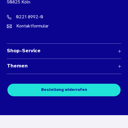
50825 Köln
0221 8992-0
Kontaktformular
Shop-Service
Fragen und Antworten
Themen
Medienübersichten
Über den Medienshop des BIÖG
Kontakt
Fachpublikationen
Bestellung widerrufen
Bestellbedingungen
Unterrichtsmaterialien
Nutzungsbedingungen
Digitales Archiv