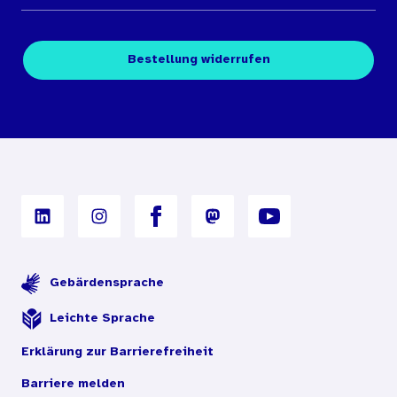
Medienübersichten
Über den Medienshop des BIÖG
Kontakt
Fachpublikationen
Bestellung widerrufen
Bestellbedingungen
Unterrichtsmaterialien
Nutzungsbedingungen
Digitales Archiv
Gebärdensprache
Leichte Sprache
Erklärung zur Barrierefreiheit
Barriere melden