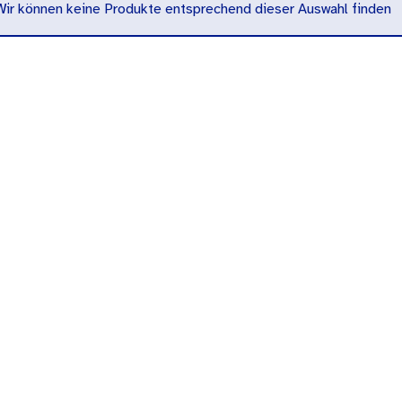
Wir können keine Produkte entsprechend dieser Auswahl finden
rkategorien
rkategorien
rkategorien
rkategorien
rkategorien
rkategorien