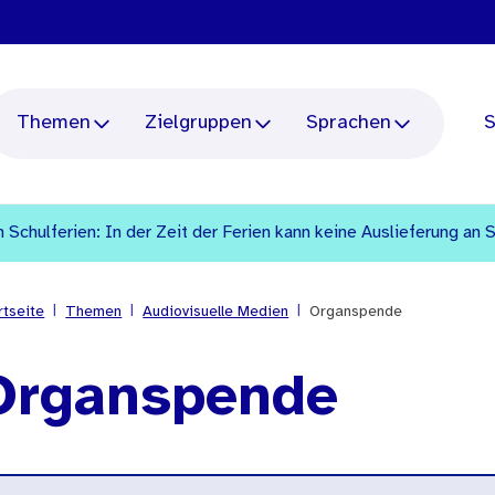
Themen
Zielgruppen
Sprachen
S
 Schulferien: In der Zeit der Ferien kann keine Auslieferung an 
|
|
|
rtseite
Themen
Audiovisuelle Medien
Organspende
Organspende
rkategorien