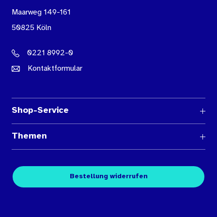
Maarweg 149-161
50825 Köln
0221 8992-0
Kontaktformular
Shop-Service
Fragen und Antworten
Themen
Medienübersichten
Über den Medienshop des BIÖG
Kontakt
Fachpublikationen
Bestellung widerrufen
Bestellbedingungen
Unterrichtsmaterialien
Nutzungsbedingungen