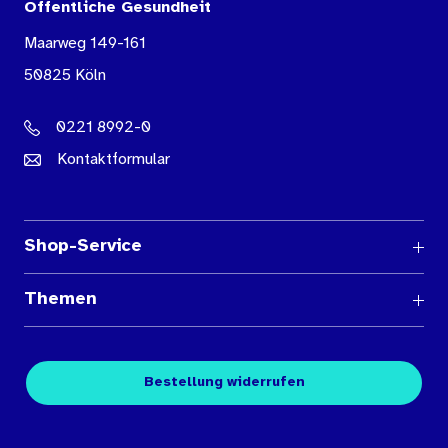
Öffentliche Gesundheit
Maarweg 149-161
50825 Köln
0221 8992-0
Kontaktformular
Shop-Service
Fragen und Antworten
Themen
Medienübersichten
Über den Medienshop des BIÖG
Kontakt
Fachpublikationen
Bestellung widerrufen
Bestellbedingungen
Unterrichtsmaterialien