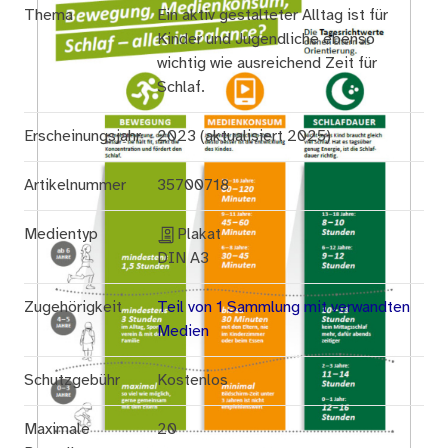
Thema
Ein aktiv gestalteter Alltag ist für
Kinder und Jugendliche ebenso
wichtig wie ausreichend Zeit für
Schlaf.
Erscheinungsjahr
2023 (aktualisiert 2025)
Artikelnummer
35700718
Medientyp
Plakat
DIN A3
Zugehörigkeit
Teil von 1 Sammlung mit verwandten
Medien
Schutzgebühr
Kostenlos
Maximale
20