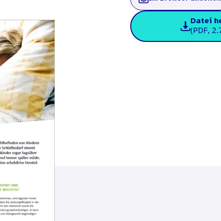
Datei h
(PDF, 2.
en
Familie