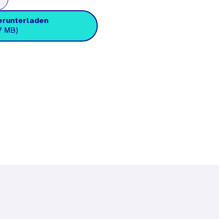
erunterladen
7 MB)