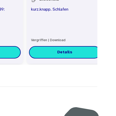
39:
kurz.knapp. Schlafen
Th
Me
Vergriffen
|
Download
Do
Details