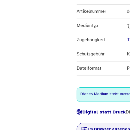
Artikelnummer
d
Medientyp
Zugehörigkeit
T
Schutzgebühr
K
Dateiformat
P
Dieses Medium steht aussch
Digital statt Druck
Di
Im Browser ansehen