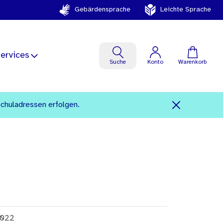
Gebärdensprache
Leichte Sprache
ervices
Suche
Konto
Warenkorb
Schuladressen erfolgen.
022