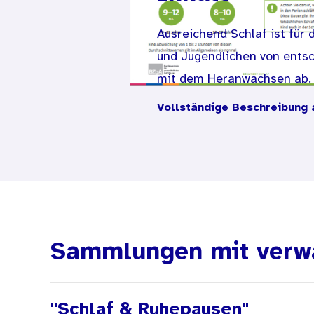
Ausreichend Schlaf ist für
und Jugendlichen von ents
mit dem Heranwachsen ab. E
Alter gut tut.
Vollständige Beschreibung 
Sammlungen mit verw
"Schlaf & Ruhepausen"