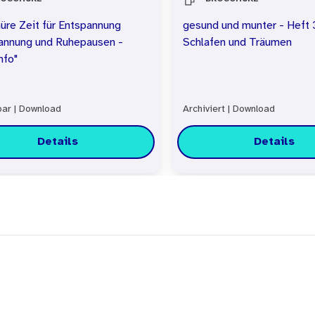
üre Zeit für Entspannung
gesund und munter - Heft 
annung und Ruhepausen -
Schlafen und Träumen
nfo"
bar
|
Download
Archiviert
|
Download
Details
Details