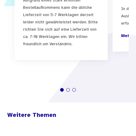
Aufgrund eines stark erhöhten
Bestellaufkommens kann die übliche
In der 
Lieferzeit von 5-7 Werktagen derzeit
Auslief
leider nicht gewährleistet werden. Bitte
erfolgen
richten Sie sich auf eine Lieferzeit von
Mehr I
ca. 7-10 Werktagen ein. Wir bitten
freundlich um Verständnis.
Weitere Themen