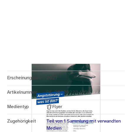
Erscheinungsjahr
2021
Artikelnummer
DL_20220223-1806
Medientyp
Flyer
Zugehörigkeit
Teil von 1 Sammlung mit verwandten
Medien