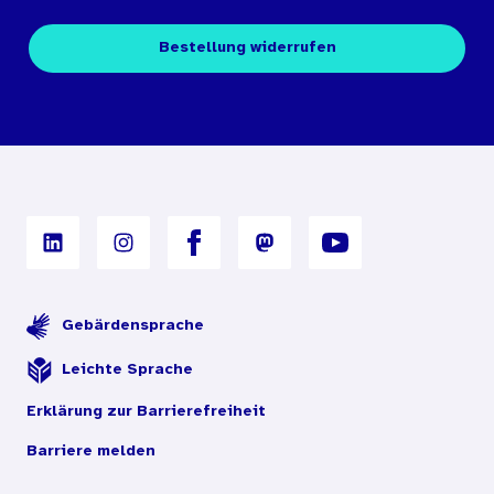
Über den Medienshop des BIÖG
Kontakt
Fachpublikationen
Bestellung widerrufen
Bestellbedingungen
Unterrichtsmaterialien
Nutzungsbedingungen
Digitales Archiv
Gebärdensprache
Leichte Sprache
Erklärung zur Barrierefreiheit
Barriere melden