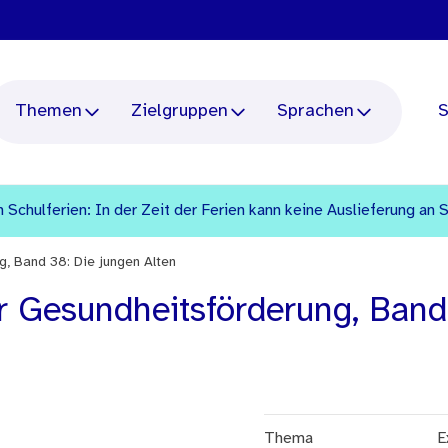
Themen
Zielgruppen
Sprachen
S
 Schulferien: In der Zeit der Ferien kann keine Auslieferung an 
g, Band 38: Die jungen Alten
r Gesundheitsförderung, Band
Thema
E