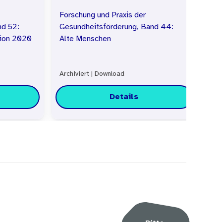
Forschung und Praxis der
Fo
nd 52:
Gesundheitsförderung, Band 44:
Ge
tion 2020
Alte Menschen
Me
Archiviert
|
Download
Bes
Details