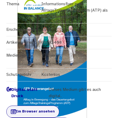
Thema
Informationsflyer zum
AlltagsTrainingsProgramm (ATP) als
ATP-Dauerangebot
Erscheinungsjahr
2021
Artikelnummer
60582408
Medientyp
Flyer
Flyer
Schutzgebühr
Kostenlos
Digital statt
Dieses Medium gibt es auch
Druck
digital.
Im Browser ansehen