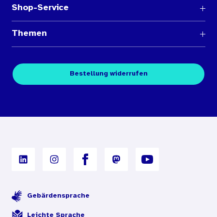
Shop-Service
Fragen und Antworten
Themen
Medienübersichten
Über den Medienshop des BIÖG
Kontakt
Fachpublikationen
Bestellung widerrufen
Bestellbedingungen
Unterrichtsmaterialien
Nutzungsbedingungen
Digitales Archiv
Gebärdensprache
Leichte Sprache