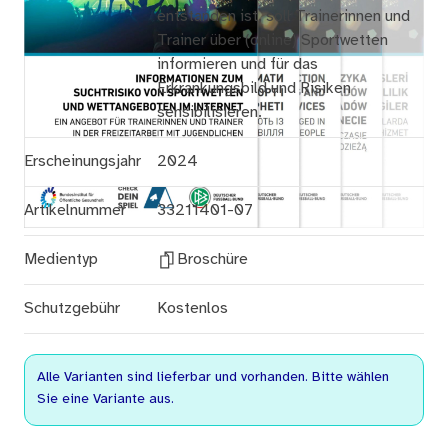
entstanden ist, soll Trainerinnen und
Trainer über (online) Sportwetten
informieren und für das
Erkrankungsbild und Risiken
sensibilisieren.
Erscheinungsjahr
2024
Artikelnummer
33211401-07
Medientyp
Broschüre
Schutzgebühr
Kostenlos
Alle Varianten sind lieferbar und vorhanden. Bitte wählen
Sie eine Variante aus.