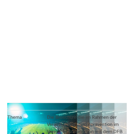
Thema
Die Broschüre die im Rahmen der
Veranstaltung „Suchtprävention im
Verein“ in Kooperation mit dem DFB