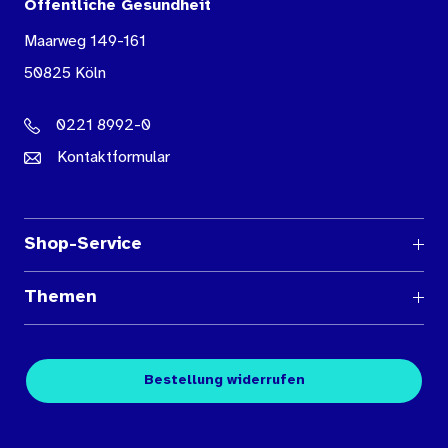
Öffentliche Gesundheit
Maarweg 149-161
50825 Köln
0221 8992-0
Kontaktformular
Shop-Service
Fragen und Antworten
Themen
Medienübersichten
Über den Medienshop des BIÖG
Kontakt
Fachpublikationen
Bestellung widerrufen
Bestellbedingungen
Unterrichtsmaterialien