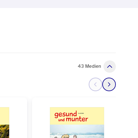
rperliche Themen zu
 ihren Bedürfnissen zu
 für Öffentliche
 umfasst vier aufeinander
ri auf Klassenfahrt“
, das
Bauch der Mutter“
sowie
43 Medien
sprechpartnerinnen und
en.
esinstitut diese Ausgabe
ren Nutzung sind als
hiedliche Lehr- und
end der eigenen