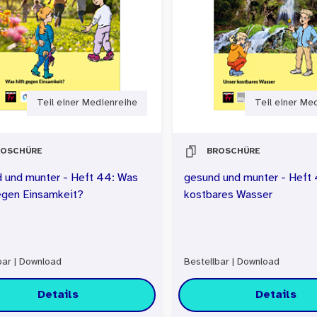
 nach Bedarf oder Unterrichtsschwerpunkt können die M
hinaus können die Materialien modifiziert oder als Bas
. Um Eltern und Erziehungsberechtigte über die Arbeit 
, haben wir einen Vorschlag für ein Anschreiben formul
Teil einer Medienreihe
Teil einer Me
ROSCHÜRE
BROSCHÜRE
 und munter - Heft 44: Was
gesund und munter - Heft 
gegen Einsamkeit?
kostbares Wasser
bar
|
Download
Bestellbar
|
Download
Details
Details