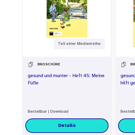
didaktischen Vorlieben. Je
eingesetzt werden. Darüber 
eigener Materialien dienen
Medienpaket zu informieren
Teil einer Medienreihe
BROSCHÜRE
B
gesund und munter - Heft 45: Meine
gesund
Füße
hilft 
Bestellbar
|
Download
Bestell
Details