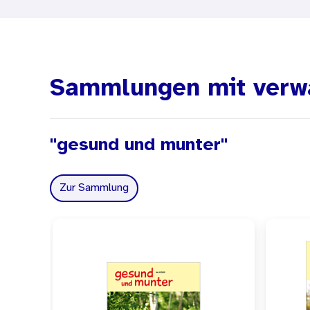
Bundesländer sehen vor, d
vermitteln. Darüber hinaus 
vertrauen.
Zur Unterstützung der Sexu
Sammlungen mit verw
Gesundheit (BIÖG) das
Med
aufbauende Medien: Die
Ges
"gesund und munter"
Wendeplakat „Hallo, ich bin
das
Lexikon „Das kleine Kö
Zur Sammlung
Ansprechpartnern von Grund
Um die unterrichtliche Arb
von „gesund und munter“ vo
Angebot und Ideensammlung 
Lernsituationen entwickeln