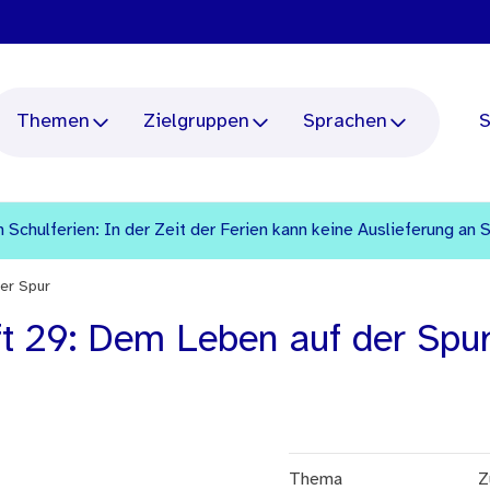
Themen
Zielgruppen
Sprachen
S
 Schulferien: In der Zeit der Ferien kann keine Auslieferung an 
er Spur
t 29: Dem Leben auf der Spu
Thema
Z