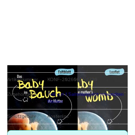
Artikelnummer
KONF-20260626-1730
Zugehörigkeit
Teil von 1 Sammlung mit verwandten
Medien
Schutzgebühr
Kostenlos