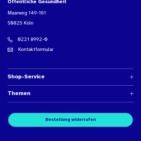
Öffentliche Gesundheit
Maarweg 149-161
50825 Köln
0221 8992-0
Kontaktformular
Shop-Service
Fragen und Antworten
Themen
Medienübersichten
Über den Medienshop des BIÖG
Kontakt
Fachpublikationen
Bestellung widerrufen
Bestellbedingungen
Unterrichtsmaterialien