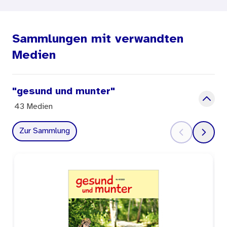
Giftpflanzen - tödlich oder Medizin?
Giftunfall im Garten
Schön, aber giftig
Sammlungen mit verwandten
Die giftigste Zimmerpflanze
Medien
Kennst du Giftpflanzen?
"gesund und munter"
43 Medien
Zur Sammlung