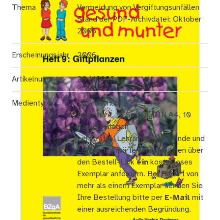
Thema
Vermeidung von Vergiftungsunfällen
Stand der PDF-Archivdatei: Oktober
2006
Erscheinungsjahr
2006
Artikelnummer
20410900
Medientyp
Broschüre
Broschüre, 16 Seiten, DIN A4, 10
Kopiervorlagen
Lehrkräfte, Lehramtsstudierende und
Lehramtsanwärter/innen können über
den Bestell-Link
ein
kostenloses
Exemplar anfordern. Bei Bedarf von
mehr als einem Exemplar senden Sie
Ihre Bestellung bitte per
E-Mail
mit
einer ausreichenden Begründung.