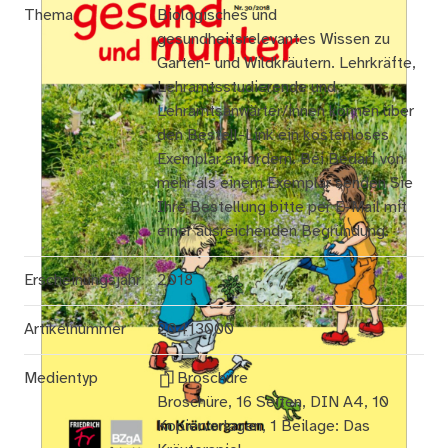
Thema
Biologisches und
gesundheitsrelevantes Wissen zu
Garten- und Wildkräutern. Lehrkräfte,
Lehramtsstudierende und
Lehramtsanwärter/innen können über
den Bestell-Link ein kostenloses
Exemplar anfordern. Bei Bedarf von
mehr als einem Exemplar senden Sie
Ihre Bestellung bitte per E-Mail mit
einer ausreichenden Begründung.
Erscheinungsjahr
2018
Artikelnummer
20413000
Medientyp
Broschüre
Broschüre, 16 Seiten, DIN A4, 10
Kopiervorlagen, 1 Beilage: Das