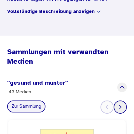
erlebnis-, handlungs- und produktorientierten
Vollständige Beschreibung anzeigen
Zugang zu Kräutern im Unterricht sowie eine
Vorlage für einen Elternbrief. Das beiliegende
„Kräuterspiel“ kann in verschiedenen
Schwierigkeitsgraden in den Klassen 1 bis 4
Sammlungen mit verwandten
gespielt werden. Es werden u. a. folgende
Medien
Themen angesprochen:
Kräuter benennen und verwenden
"gesund und munter"
Kräuter kann man essen
43 Medien
Einen Wildkräuter-Salat zubereiten
Ein Kräuter-Poster gestalten
Zur Sammlung
Kräuterpflanzen selber ziehen
Ein Kräuter-Rezeptbuch gestalten
Ringelblumenöl selber machen
Ein Kräuterkissen herstellen