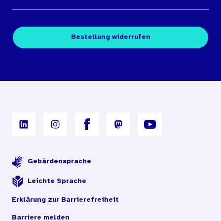
Medienübersichten
Über den Medienshop des BIÖG
Kontakt
Fachpublikationen
Bestellung widerrufen
Bestellbedingungen
Unterrichtsmaterialien
Nutzungsbedingungen
Digitales Archiv
Gebärdensprache
Leichte Sprache
Erklärung zur Barrierefreiheit
Barriere melden