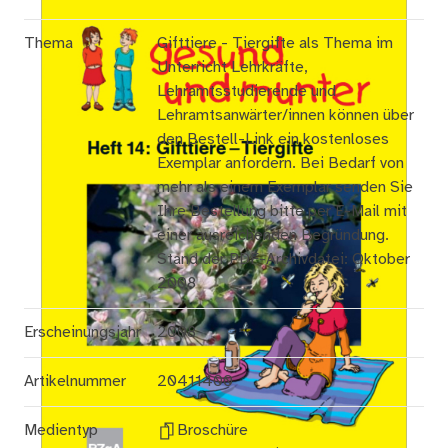
Thema
Gifttiere - Tiergifte als Thema im
Unterricht Lehrkräfte,
Lehramtsstudierende und
Lehramtsanwärter/innen können über
den Bestell-Link ein kostenloses
Exemplar anfordern. Bei Bedarf von
mehr als einem Exemplar senden Sie
Ihre Bestellung bitte per E-Mail mit
einer ausreichenden Begründung.
Stand der PDF-Archivdatei: Oktober
2008
Erscheinungsjahr
2008
Artikelnummer
20411400
Medientyp
Broschüre