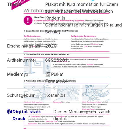
Thema
Plakat mit Kurzinformation für Eltern
zum Verhalten bei Wurmbefall von
Kindern in
Gemeinschaftseinrichtungen (Kita und
Schule)
Erscheinungsjahr
2020
Artikelnummer
60020201
Medientyp
Plakat
Format: A4
Schutzgebühr
Kostenlos
Digital statt
Dieses Medium gibt es auch
Druck
digital.