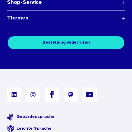
Shop-Service
Fragen und Antworten
Themen
Medienübersichten
Über den Medienshop des BIÖG
Kontakt
Fachpublikationen
Bestellung widerrufen
Bestellbedingungen
Unterrichtsmaterialien
Nutzungsbedingungen
Digitales Archiv
Gebärdensprache
Leichte Sprache