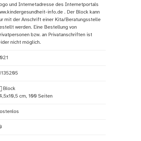
ogo und Internetadresse des Internetportals
ww.kindergesundheit-info.de . Der Block kann
ur mit der Anschrift einer Kita/Beratungsstelle
estellt werden. Eine Bestellung von
rivatpersonen bzw. an Privatanschriften ist
eider nicht möglich.
021
1135205
Block
4,5x10,5 cm, 100 Seiten
ostenlos
0