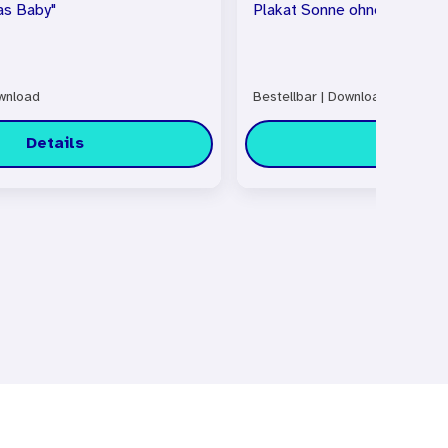
as Baby"
Plakat Sonne ohne Sonnenb
nload
Bestellbar
|
Download
Details
Details