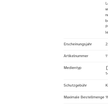
L
w
n
b
P
l
Erscheinungsjahr
2
Artikelnummer
1
Medientyp
1
Schutzgebühr
K
Maximale Bestellmenge
1