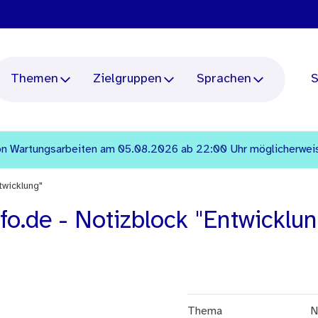
Themen
Zielgruppen
Sprachen
S
n Wartungsarbeiten am 05.08.2026 ab 22:00 Uhr möglicherweise 
twicklung"
o.de - Notizblock "Entwicklun
Thema
N