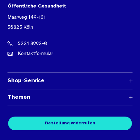
Öffentliche Gesundheit
Maarweg 149-161
50825 Köln
0221 8992-0
Kontaktformular
Shop-Service
Fragen und Antworten
Themen
Medienübersichten
Über den Medienshop des BIÖG
Kontakt
Fachpublikationen
Bestellung widerrufen
Bestellbedingungen
Unterrichtsmaterialien