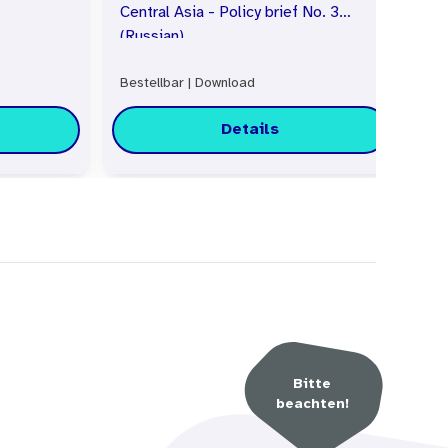
Central Asia - Policy brief No. 3
(Russian)
Bestellbar
|
Download
Bes
Details
Bitte
beachten!