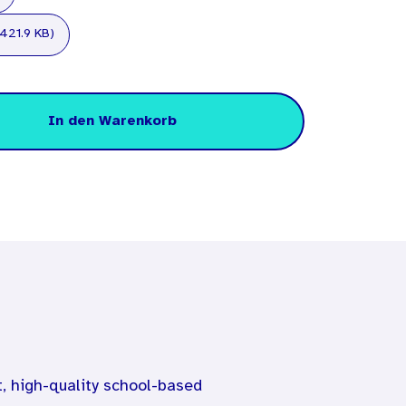
 421.9 KB)
In den Warenkorb
t, high-quality school-based