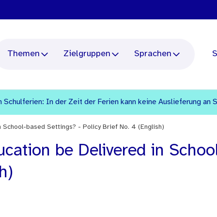
Themen
Zielgruppen
Sprachen
S
 Schulferien: In der Zeit der Ferien kann keine Auslieferung an 
 School-based Settings? - Policy Brief No. 4 (English)
cation be Delivered in Schoo
h)