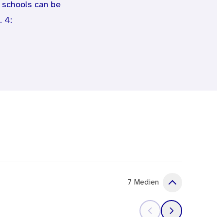
n schools can be
. 4:
d reproductive health in
cation in schools;
exuality education;
y with other forms of sexuality
7 Medien