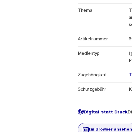
Thema
T
a
s
Artikelnummer
6
Medientyp
P
Zugehörigkeit
T
Schutzgebühr
K
Digital statt Druck
Di
Im Browser ansehen