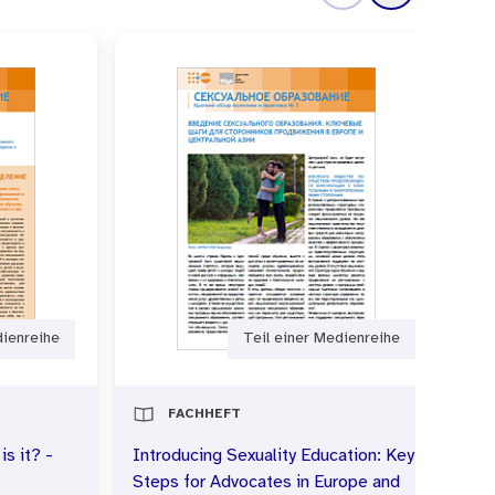
dienreihe
Teil einer Medienreihe
FACHHEFT
is it? -
Introducing Sexuality Education: Key
Se
Steps for Advocates in Europe and
im