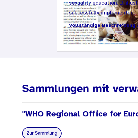
sexuality education. It illu
successfully implemented. T
Vollständige Beschreibung 
relevance of sexuality edu
adolescents and yound adults
framework conditions nece
roles that various stakeho
topics that are part of go
Polic Brief 4 demonstrate
education.
Sammlungen mit verw
"WHO Regional Office for Euro
Zur Sammlung