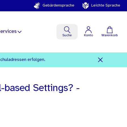
Gebärdensprache
Leichte Sprache
ervices
Suche
Konto
Warenkorb
Schuladressen erfolgen.
l-based Settings? -