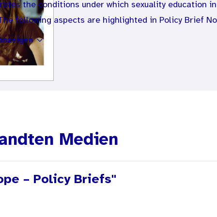
strates the conditions under which sexuality education i
he following aspects are highlighted in Policy Brief No
anzeigen
cation in schools and how schools contribute to a good sexual an
;
ssary for the implementation of good and efficient sexuality edu
lders in and around school play for efficient implementation of s
od-quality sexuality education.
s the importance of sexuality education in schools complementar
andten Medien
pe – Policy Briefs"