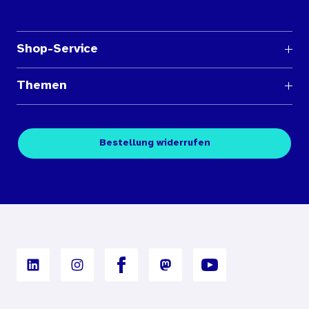
Shop-Service
Fragen und Antworten
Themen
Medienübersichten
Über den Medienshop des BIÖG
Kontakt
Fachpublikationen
Bestellung widerrufen
Bestellbedingungen
Unterrichtsmaterialien
Nutzungsbedingungen
Digitales Archiv