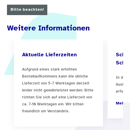
ihrer Untersuchung und Behandlung übersichtlich
Bitte beachten!
strukturiert erläutert werden.
Weitere Informationen
Aktuelle Lieferzeiten
Schul
Schul
Aufgrund eines stark erhöhten
Bestellaufkommens kann die übliche
In der 
Lieferzeit von 5-7 Werktagen derzeit
Auslief
leider nicht gewährleistet werden. Bitte
erfolgen
richten Sie sich auf eine Lieferzeit von
Mehr I
ca. 7-10 Werktagen ein. Wir bitten
freundlich um Verständnis.