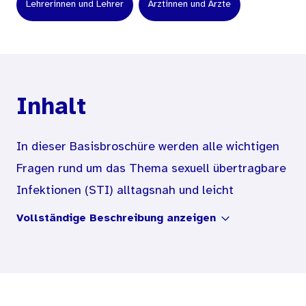
Lehrerinnen und Lehrer
Ärztinnen und Ärzte
Inhalt
In dieser Basisbroschüre werden alle wichtigen
Fragen rund um das Thema sexuell übertragbare
Infektionen (STI) alltagsnah und leicht
verständlich beantwortet. Außerdem enthält die
Vollständige Beschreibung anzeigen
Broschüre im hinteren Teil eine Übersicht zu
einzelnen Infektionen, die jeweils anhand ihrer
möglichen Anzeichen und Folgen, ihrer
Übertragungswege und Schutzmöglichkeiten,