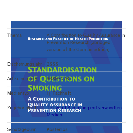
Thema
A Contribution to Quality Assurance in
Prevention Research (abridged
version of the German edition)
Erscheinungsjahr
2000
Artikelnummer
60807070
Medientyp
Fachheft
Zugehörigkeit
Teil von 1 Sammlung mit verwandten
Medien
Schutzgebühr
Kostenlos