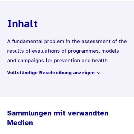
Inhalt
A fundamental problem in the assessment of the
results of evaluations of programmes, models
and campaigns for prevention and health
promotion is the absence of standardisation of
Vollständige Beschreibung anzeigen
the evaluation instruments and procedures
applied. Consequently, the results of evaluation
studies are comparable to only a limited extent,
if at all, since different questions are used.
Sammlungen mit verwandten
Assessments of trends in different areas of
Medien
health-related behaviour have, to date, been