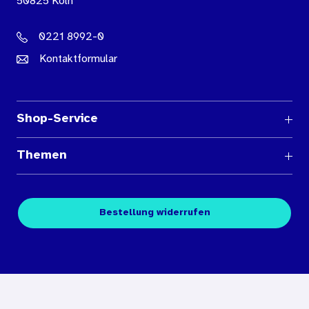
50825 Köln
0221 8992-0
Kontaktformular
Shop-Service
Fragen und Antworten
Themen
Medienübersichten
Über den Medienshop des BIÖG
Kontakt
Fachpublikationen
Bestellung widerrufen
Bestellbedingungen
Unterrichtsmaterialien
Nutzungsbedingungen
Digitales Archiv