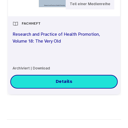
questions has been omitted. Redundancies have
Teil einer Medienreihe
been eliminated, in particular, in the present
text, and the number of examples of individual
FACHHEFT
types of question has been reduced.
Research and Practice of Health Promotion,
Volume 18: The Very Old
Archiviert
|
Download
Details