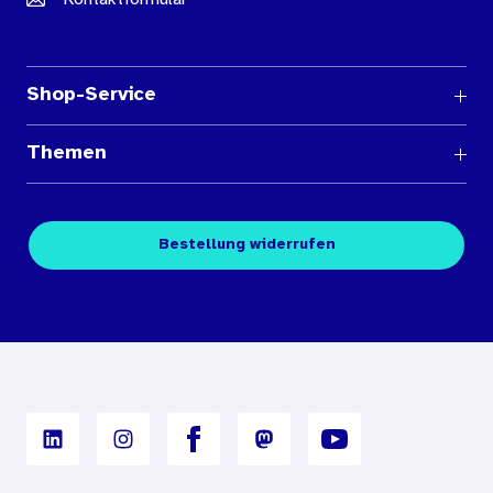
Shop-Service
Fragen und Antworten
Themen
Medienübersichten
Über den Medienshop des BIÖG
Kontakt
Fachpublikationen
Bestellung widerrufen
Bestellbedingungen
Unterrichtsmaterialien
Nutzungsbedingungen
Digitales Archiv