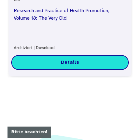
establishment of a consensus concerning
Research and Practice of Health Promotion,
suitable concepts and strategies for health
Volume 18: The Very Old
promotion and prevention, and to constantly
improve their quality.
Archiviert
|
Download
Details
Bitte beachten!