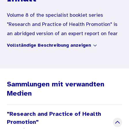
Volume 8 of the specialist booklet series
"Research and Practice of Health Promotion" is
an abridged version of an expert report on fear
appeal research first published in 1998. It
Vollständige Beschreibung anzeigen
provides an overview of the current state of fear
appeal research
in the field of health education and health
promotion. The paper centres on the question
Sammlungen mit verwandten
as to the effects of fear appeals on health-
Medien
related and preventive behaviour.
"Research and Practice of Health
The authors first outline the theoretical
Promotion"
reference framework by presenting existing