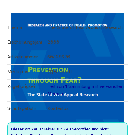
Thema
The State of Fear Arousal Research
Erscheinungsjahr
2000
Artikelnummer
60808070
Medientyp
Fachheft
Zugehörigkeit
Teil von 1 Sammlung mit verwandten
Medien
Schutzgebühr
Kostenlos
Dieser Artikel ist leider zur Zeit vergriffen und nicht