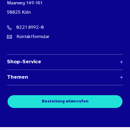
Maarweg 149-161
50825 Köln
0221 8992-0
Kontaktformular
Shop-Service
Fragen und Antworten
Themen
Medienübersichten
Über den Medienshop des BIÖG
Kontakt
Fachpublikationen
Bestellung widerrufen
Bestellbedingungen
Unterrichtsmaterialien
Nutzungsbedingungen
Digitales Archiv