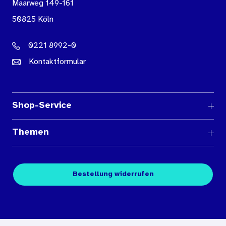
Maarweg 149-161
50825 Köln
0221 8992-0
Kontaktformular
Shop-Service
Fragen und Antworten
Themen
Medienübersichten
Über den Medienshop des BIÖG
Kontakt
Fachpublikationen
Bestellung widerrufen
Bestellbedingungen
Unterrichtsmaterialien
Nutzungsbedingungen
Digitales Archiv