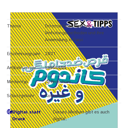
Thema
Informationen rund um
Verhütungsmethoden und ihre
Anwendung in Farsi
Erscheinungsjahr
2021
Artikelnummer
13066400
Medientyp
Broschüre
Schutzgebühr
Kostenlos
Digital statt
Dieses Medium gibt es auch
Druck
digital.