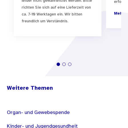
leider nicht gewährleistet werden. Bitte
erfolgen
richten Sie sich auf eine Lieferzeit von
Mehr I
ca. 7-10 Werktagen ein. Wir bitten
freundlich um Verständnis.
Weitere Themen
Organ- und Gewebespende
Kinder- und Jugendgesundheit