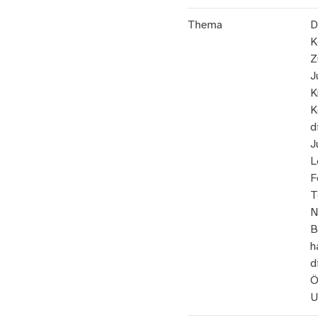
Thema
D
K
Z
J
K
K
d
J
L
F
T
N
B
h
d
Ö
U