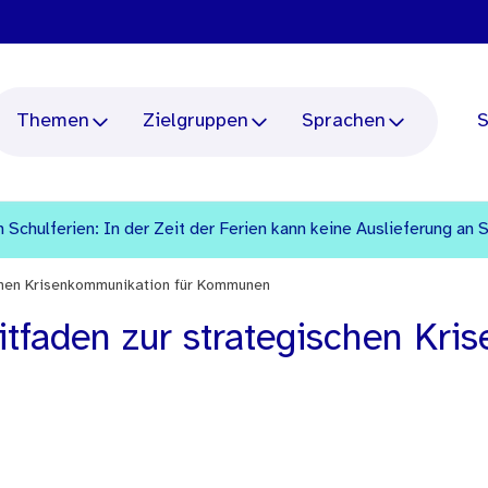
Themen
Zielgruppen
Sprachen
S
 Schulferien: In der Zeit der Ferien kann keine Auslieferung an 
schen Krisenkommunikation für Kommunen
itfaden zur strategischen Kri