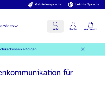
Gebärdensprache
Leichte Sprache
ervices
Suche
Konto
Warenkorb
Schuladressen erfolgen.
senkommunikation für