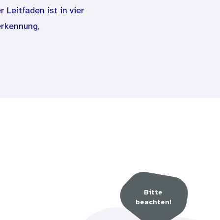
Leitfaden ist in vier
erkennung,
 sowie deren Jugendämter
ützen. Einzelne Aspekte der
iten angepasst werden. Die
en Module und das schnelle
e, Handlungsempfehlungen,
en die wichtigsten
Bitte
beachten!