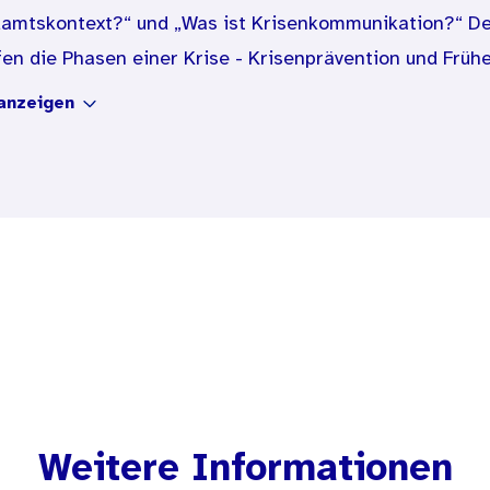
amtskontext?“ und „Was ist Krisenkommunikation?“ Der 
fen die Phasen einer Krise - Krisenprävention und Früh
s Krisenmanagement sowie Krisennachsorge - auf.
anzeigen
on ist so angelegt, dass sie die Kommunalverwaltungen
ganzheitlichen Krisenkommunikationskonzeptes unterst
n herausgegriffen und an die spezifischen Gegebenhe
 ermöglicht eine schnelle Navigation durch die einzeln
rhalte. Piktogramme kennzeichnen Rubriken, Merksätz
kommunikation und rechtliche Aspekte. Checklisten fass
Weitere Informationen