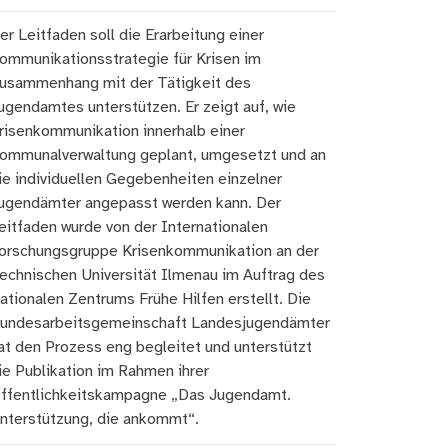
er Leitfaden soll die Erarbeitung einer
ommunikationsstrategie für Krisen im
usammenhang mit der Tätigkeit des
ugendamtes unterstützen. Er zeigt auf, wie
risenkommunikation innerhalb einer
ommunalverwaltung geplant, umgesetzt und an
ie individuellen Gegebenheiten einzelner
ugendämter angepasst werden kann. Der
eitfaden wurde von der Internationalen
orschungsgruppe Krisenkommunikation an der
echnischen Universität Ilmenau im Auftrag des
ationalen Zentrums Frühe Hilfen erstellt. Die
undesarbeitsgemeinschaft Landesjugendämter
at den Prozess eng begleitet und unterstützt
ie Publikation im Rahmen ihrer
ffentlichkeitskampagne „Das Jugendamt.
nterstützung, die ankommt“.