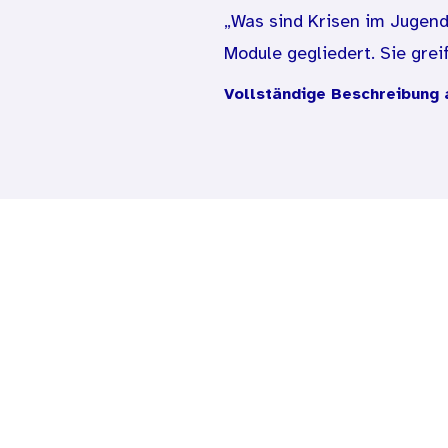
„Was sind Krisen im Jugend
Module gegliedert. Sie grei
Krisenvorbereitung, akute
Vollständige Beschreibung 
Die Struktur der Publikati
bei der Entwicklung eines 
Krisenkommunikation könne
Gestaltung der Publikation
Erfassen komplexer Sachve
typische Fehler der Krisen
Arbeitsschritte zusammen.