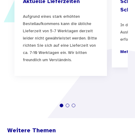
Aktuelle Lieferzeiten
Schul
Maximale Bestellmenge: 30
Schul
Aufgrund eines stark erhöhten
Weitere Informationen auf www.fruehehilfen.de:
Bestellaufkommens kann die übliche
In der 
Lieferzeit von 5-7 Werktagen derzeit
Auslief
Filme für Fachkräfte und Eltern
leider nicht gewährleistet werden. Bitte
erfolgen
https://www.fruehehilfen.de/service/filme/
richten Sie sich auf eine Lieferzeit von
Mehr I
ca. 7-10 Werktagen ein. Wir bitten
freundlich um Verständnis.
Weitere Themen