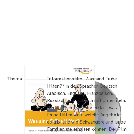
Thema
Informationsfilm „Was sind Frühe
Hilfen?“ in den Sprachen Deutsch,
Arabisch, Englisch, Französisch,
Russisch und Türkisch mit Untertiteln.
Der dreiminütige Film erklärt, was
Frühe Hilfen sind, welche Angebote
es gibt und wie Schwangere und junge
Familien sie erhalten können. Der Film