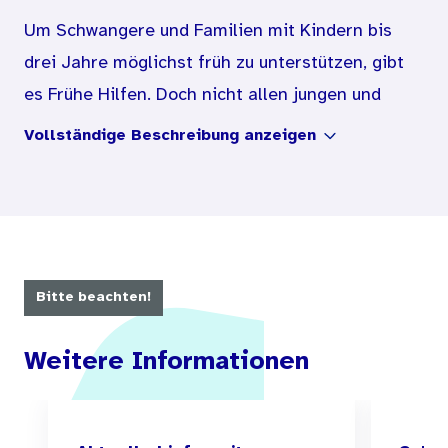
Um Schwangere und Familien mit Kindern bis
drei Jahre möglichst früh zu unterstützen, gibt
es Frühe Hilfen. Doch nicht allen jungen und
werdenden Eltern sind die kostenfreien
Vollständige Beschreibung anzeigen
Angebote bekannt. Der dreiminütige Film erklärt
spielerisch, was Frühe Hilfen sind und wie
einfach Schwangere und Familien mit
Unterstützungsbedarf die Angebote erhalten
können.
Bitte beachten!
Die DVD enthält den Film in den Sprachen
Weitere Informationen
Deutsch, Arabisch, Englisch, Französisch,
Russisch und Türkisch. Alle Sprachfassungen
sind untertitelt.