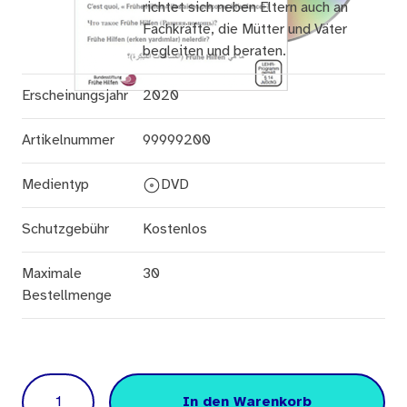
richtet sich neben Eltern auch an
Fachkräfte, die Mütter und Väter
begleiten und beraten.
Erscheinungsjahr
2020
Artikelnummer
99999200
Medientyp
DVD
Schutzgebühr
Kostenlos
Maximale
30
Bestellmenge
Menge
In den Warenkorb