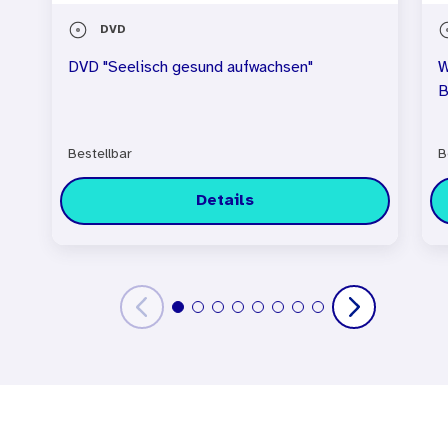
DVD
DVD "Seelisch gesund aufwachsen"
W
B
Bestellbar
B
Details