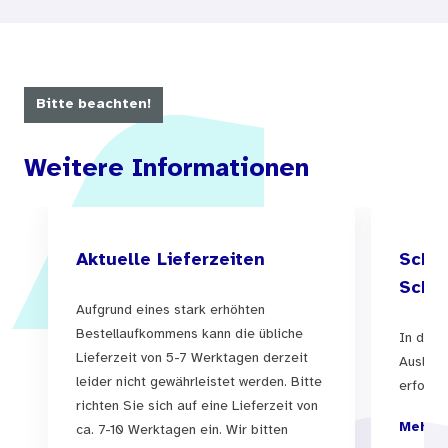
Alkoholkonsum das Krebsrisiko und schädigt das
Gehirn, das Herz und die Blutgefäße.
Dieses Infoblatt informiert darüber, wie der
Bitte beachten!
Körper reagiert und was er verträgt. Dabei gibt
Weitere Informationen
es Unterschiede zwischen Männern und Frauen.
Die Angaben auf dem Infoblatt machen deutlich,
dass das Risiko für Jugendliche besonders hoch
Aktuelle Lieferzeiten
Schul
ist – sie konsumieren nie risikofrei, unabhängig
Schul
von der Menge.
Aufgrund eines stark erhöhten
Bestellaufkommens kann die übliche
In der 
Lieferzeit von 5-7 Werktagen derzeit
Auslief
leider nicht gewährleistet werden. Bitte
erfolgen
richten Sie sich auf eine Lieferzeit von
Mehr I
ca. 7-10 Werktagen ein. Wir bitten