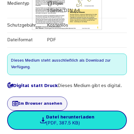
Medientyp
Flyer
1 Seite, DIN A4
Schutzgebühr
Kostenlos
Dateiformat
PDF
Dieses Medium steht ausschließlich als Download zur
Verfügung.
Digital statt Druck
Dieses Medium gibt es digital.
Im Browser ansehen
Datei herunterladen
(PDF, 387.5 KB)