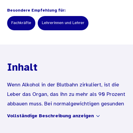
Besondere Empfehlung für:
Fachkräfte
Lehrerinnen und Lehrer
Inhalt
Wenn Alkohol in der Blutbahn zirkuliert, ist die
Leber das Organ, das ihn zu mehr als 90 Prozent
abbauen muss. Bei normalgewichtigen gesunden
erwachsenen Menschen braucht die Leber 1 bis
Vollständige Beschreibung anzeigen
1,5 Stunden, um 10 bis 12 Gramm reinen Alkohol
abzubauen. Darüber hinaus erhöht übermäßiger