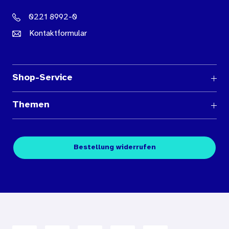
0221 8992-0
Kontaktformular
Shop-Service
Fragen und Antworten
Themen
Medienübersichten
Über den Medienshop des BIÖG
Kontakt
Fachpublikationen
Bestellung widerrufen
Bestellbedingungen
Unterrichtsmaterialien
Nutzungsbedingungen
Digitales Archiv