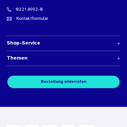
0221 8992-0
Kontaktformular
Shop-Service
Fragen und Antworten
Themen
Medienübersichten
Über den Medienshop des BIÖG
Kontakt
Fachpublikationen
Bestellung widerrufen
Bestellbedingungen
Unterrichtsmaterialien
Nutzungsbedingungen
Digitales Archiv