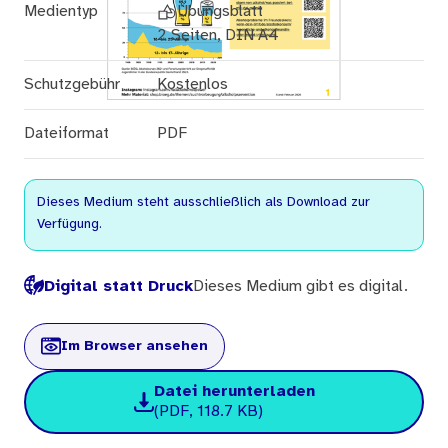
Medientyp
Übungsblatt
2 Seiten, DIN A4
Schutzgebühr
Kostenlos
Dateiformat
PDF
Dieses Medium steht ausschließlich als Download zur
Verfügung.
Digital statt Druck
Dieses Medium gibt es digital.
Im Browser ansehen
Datei herunterladen
(PDF, 118.7 KB)