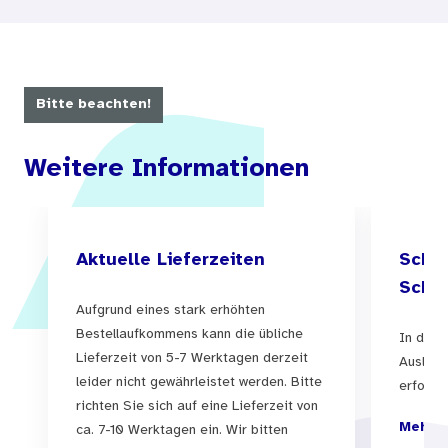
Trinkverhalten: Man setzt Regeln, passt
aufeinander auf, schlägt auch mal über die
Stränge. Wenn in einer Peergroup Alkohol
Bitte beachten!
angesagt ist, trinken viele nur mit, um
dazuzugehören.
Weitere Informationen
Regelmäßiges Trinken ist aber keinesfalls
normal unter Jugendlichen. Im Gegenteil: Eine
Aktuelle Lieferzeiten
Schul
Grafik und Zitate von Jugendlichen zeigen, dass
Schul
der Konsum sinkt und das Ansehen von Alkohol
Aufgrund eines stark erhöhten
schwindet. Das Arbeitsblatt regt dazu an,
Bestellaufkommens kann die übliche
In der 
Lieferzeit von 5-7 Werktagen derzeit
Argumente zu sammeln und sich selbst zum
Auslief
leider nicht gewährleistet werden. Bitte
erfolgen
Thema „Alkohol und Gruppenzwang“ zu
richten Sie sich auf eine Lieferzeit von
positionieren.
Mehr I
ca. 7-10 Werktagen ein. Wir bitten