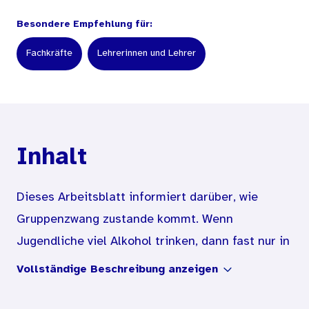
Besondere Empfehlung für:
Fachkräfte
Lehrerinnen und Lehrer
Inhalt
Dieses Arbeitsblatt informiert darüber, wie
Gruppenzwang zustande kommt. Wenn
Jugendliche viel Alkohol trinken, dann fast nur in
Gemeinschaft mit anderen – nicht allein. Soziale
Vollständige Beschreibung anzeigen
Normen im Umfeld, vor allem die Peergroup
(soziale Gruppe von Gleichaltrigen), prägen das