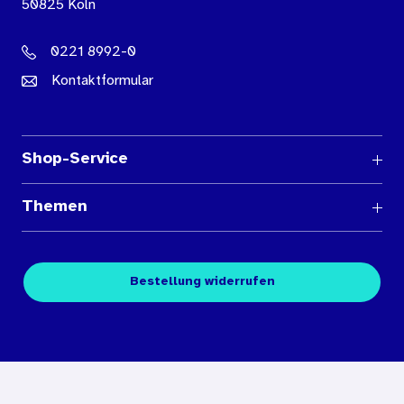
50825 Köln
0221 8992-0
Kontaktformular
Shop-Service
Fragen und Antworten
Themen
Medienübersichten
Über den Medienshop des BIÖG
Kontakt
Fachpublikationen
Bestellung widerrufen
Bestellbedingungen
Unterrichtsmaterialien
Nutzungsbedingungen
Digitales Archiv