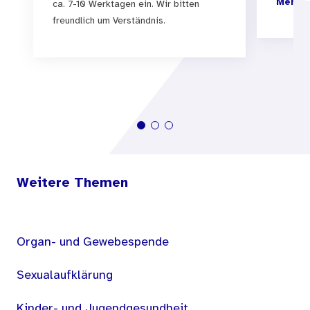
Menschen im eigenen Umfeld auszutauschen.
Mehr I
ca. 7-10 Werktagen ein. Wir bitten
freundlich um Verständnis.
Weitere Themen
Organ- und Gewebespende
Sexualaufklärung
Kinder- und Jugendgesundheit