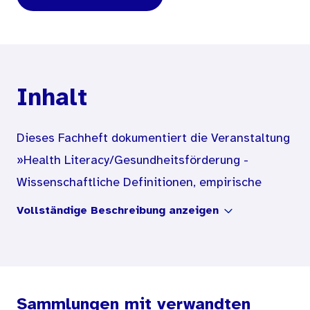
Inhalt
Dieses Fachheft dokumentiert die Veranstaltung
»Health Literacy/Gesundheitsförderung -
Wissenschaftliche Definitionen, empirische
Befunde und gesellschaftlicher Nutzen«, die im
Vollständige Beschreibung anzeigen
Rahmen der »Werkstattgespräche mit
Hochschulen« von dem Bundesinstitut für
Öffentliche Gesundheit (damals noch
„Bundeszentrale für gesundheitliche
Sammlungen mit verwandten