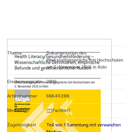
Thema
Dokumentation des
Werkstattgesprächs mit Hochschulen
am 5. November 2015 in Köln
Erscheinungsjahr
2015
Artikelnummer
60649200
Medientyp
Fachheft
Zugehörigkeit
Teil von 1 Sammlung mit verwandten