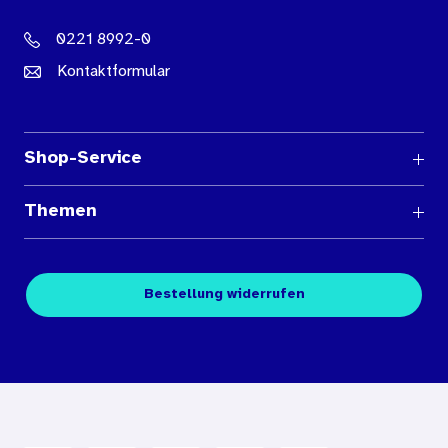
0221 8992-0
Kontaktformular
Shop-Service
Fragen und Antworten
Themen
Medienübersichten
Über den Medienshop des BIÖG
Kontakt
Fachpublikationen
Bestellung widerrufen
Bestellbedingungen
Unterrichtsmaterialien
Nutzungsbedingungen
Digitales Archiv