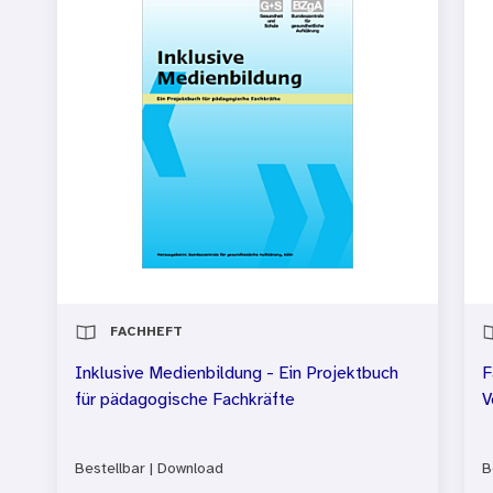
FACHHEFT
Inklusive Medienbildung - Ein Projektbuch
F
für pädagogische Fachkräfte
V
Bestellbar
|
Download
B