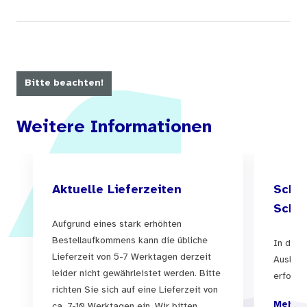
Bitte beachten!
Weitere Informationen
Aktuelle Lieferzeiten
Schul
Schul
Aufgrund eines stark erhöhten
Bestellaufkommens kann die übliche
In der 
Lieferzeit von 5-7 Werktagen derzeit
Auslief
leider nicht gewährleistet werden. Bitte
erfolgen
richten Sie sich auf eine Lieferzeit von
Mehr I
ca. 7-10 Werktagen ein. Wir bitten