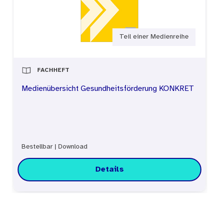
Im Mittelpunkt der Vorträge und Diskussionen
standen daher Fragestellungen, die darauf
Teil einer Medienreihe
abzielen zu klären, wie Gesundheitskompetenz
gemessen, gelehrt und durch spezifische
FACHHEFT
Aufbereitung von Gesundheitsinformationen
Medienübersicht Gesundheitsförderung KONKRET
vermittelt werden kann. Die Dokumentation
enthält nicht nur einige Antworten, sondern wirft
auch neue Fragen auf. Sie regt damit dazu an,
das Thema Health Literacy in Forschung und
Bestellbar
|
Download
Praxis weiterhin zu verfolgen.
Details