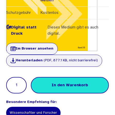
Medien
Schutzgebühr
Kostenlos
Digital statt
Dieses Medium gibt es auch
Druck
digital.
Im Browser ansehen
Herunterladen
(PDF, 877.1 KB, nicht barrierefrei)
Menge
In den Warenkorb
Besondere Empfehlung für:
Wissenschaftler und Forscher