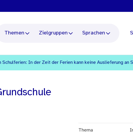
Themen
Zielgruppen
Sprachen
S
 Schulferien: In der Zeit der Ferien kann keine Auslieferung an 
Grundschule
Thema
I