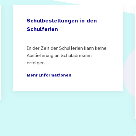
 Einnahme von Medikamenten reagieren.
„Arzneimittel“ in der Grundschule bietet den Kindern 
Schulbestellungen in den
Schulferien
d Erlebnisse darzustellen, auszutauschen, zu ordnen un
ten und Verhaltensmustern beim Umgang mit Medikame
In der Zeit der Schulferien kann keine
nes Unterrichtsbaukastens gestaltet. Diesem Gestaltun
Auslieferung an Schuladressen
gratives Konzept der Suchtprävention bezogen, um Kin
erfolgen.
teine können sowohl zur Bearbeitung des Themas Nasc
Mehr Informationen
zneimittel verwendet werden.