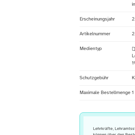
i
Erscheinungsjahr
2
Artikelnummer
2
Medientyp
L
1
Schutzgebühr
K
Maximale Bestellmenge
1
Lehrkräfte, Lehramts
können über den Beste