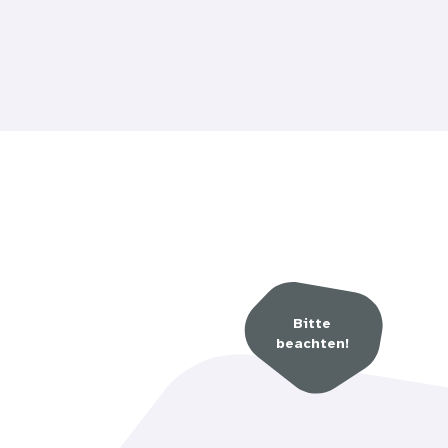
andersetzen, die für sie
nteressen der Kinder in
tisieren.
Arzneimittel behandelt.
tigsten Form der
ame Rolle, sie entwickeln
ierten Umgang mit
Bitte
ungen auch von Kindern.
beachten!
 Zuwendung, die sie sonst
r Schule gehen) befreit.
(Kopfschmerzen, Völlegefühl