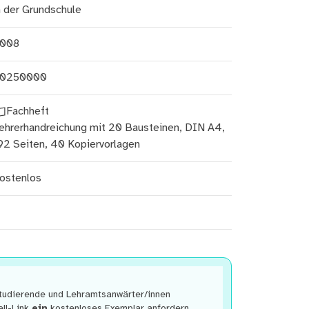
n der Grundschule
008
0250000
Fachheft
ehrerhandreichung mit 20 Bausteinen, DIN A4,
92 Seiten, 40 Kopiervorlagen
ostenlos
studierende und Lehramtsanwärter/innen
ll-Link
ein
kostenloses Exemplar anfordern.