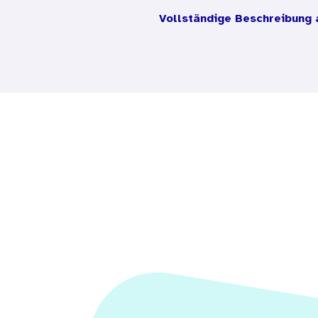
zu fördern. Die Kinder soll
Vollständige Beschreibung 
bedeutsam sind. Schließlic
Bezug auf Alltags-Drogen 
In diesem Material werden 
Der übermäßige Genuss von 
Fehlernährung geworden. Im
z.T. ein nahezu unwiderste
Mit Hilfe der Unterrichtsma
Süßigkeiten herangeführt 
Gesundsein und Kranksein 
Wenn Kinder krank sind, er
nicht so erleben. Ihre Wüns
Kinder erleben aber auch, 