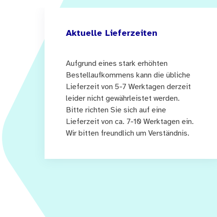
oder Verstopfung) mit der
Die Behandlung des Themas 
Aktuelle Lieferzeiten
vielfältigen Erfahrungen un
sachangemessenen Einsich
Aufgrund eines stark erhöhten
Bestellaufkommens kann die übliche
Das Heft wurde nach Art ei
Lieferzeit von 5-7 Werktagen derzeit
leider nicht gewährleistet werden.
beiden Themen auf ein inte
Bitte richten Sie sich auf eine
nicht-stoffbezogenen Baus
Lieferzeit von ca. 7-10 Werktagen ein.
Besprechung des Themas Ar
Wir bitten freundlich um Verständnis.