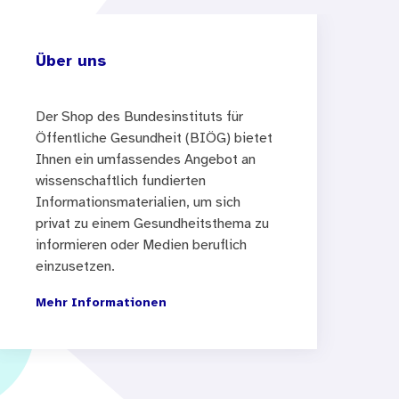
Gelegenheit, ihre
Über uns
d zu deuten sowie zu
nten zu gelangen.
Der Shop des Bundesinstituts für
Öffentliche Gesundheit (BIÖG) bietet
gsprinzip folgend sind die
Ihnen ein umfassendes Angebot an
wissenschaftlich fundierten
der „stark zu machen“. Die
Informationsmaterialien, um sich
hen als auch zur
privat zu einem Gesundheitsthema zu
informieren oder Medien beruflich
einzusetzen.
Mehr Informationen