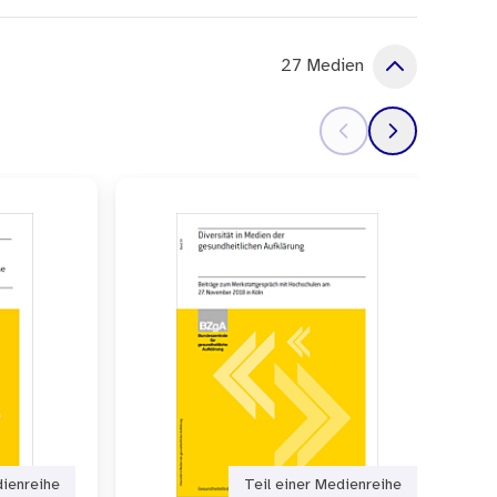
er das Einkaufen und
en im Hinblick auf Speisen
27 Medien
chtern die fachliche
s.
dienreihe
Teil einer Medienreihe