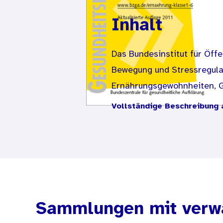
Inhalt
Das Bundesinstitut für Öffe
Bewegung und Stressregulat
Ernährungsgewohnheiten, G
soziale Umfeld geprägt wer
Vollständige Beschreibung 
sowie soziales Umfeld und 
Bundeszentrale für gesundhe
Medien und aktionsbezogen
Die vorliegende Medienübers
Hefte, Bücher, Poster, CDs
Grundschule geeignet sind.
Sammlungen mit verw
ernährungswissenschaftlich