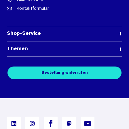
Kontaktformular
Shop-Service
Fragen und Antworten
Themen
Medienübersichten
Über den Medienshop des BIÖG
Kontakt
Fachpublikationen
Bestellung widerrufen
Bestellbedingungen
Unterrichtsmaterialien
Nutzungsbedingungen
Digitales Archiv