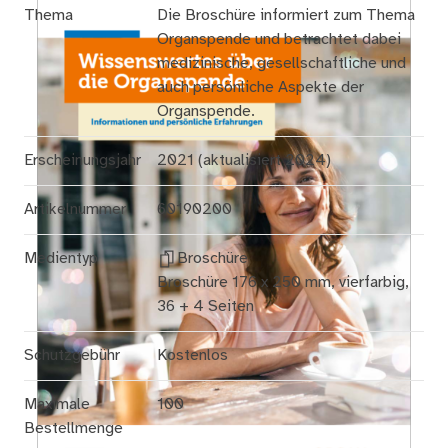
Thema
Die Broschüre informiert zum Thema
Organspende und betrachtet dabei
medizinische, gesellschaftliche und
auch persönliche Aspekte der
Organspende.
Erscheinungsjahr
2021 (aktualisiert 2024)
Artikelnummer
60190200
Medientyp
Broschüre
Broschüre 176 x 250 mm, vierfarbig,
36 + 4 Seiten
Schutzgebühr
Kostenlos
Maximale
100
Bestellmenge