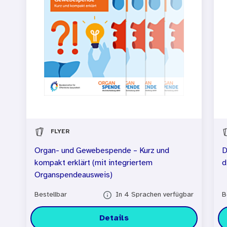
FLYER
Organ- und Gewebespende – Kurz und
D
kompakt erklärt (mit integriertem
d
Organspendeausweis)
Bestellbar
In 4 Sprachen verfügbar
B
Details