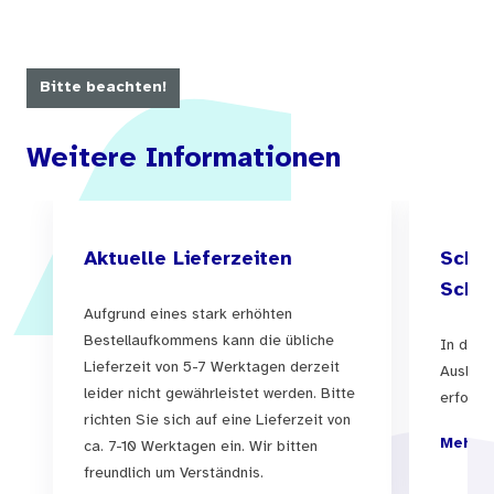
Organspende konfrontiert wurden.
Bitte beachten!
Weitere Informationen
Aktuelle Lieferzeiten
Schul
Schul
Aufgrund eines stark erhöhten
Bestellaufkommens kann die übliche
In der 
Lieferzeit von 5-7 Werktagen derzeit
Auslief
leider nicht gewährleistet werden. Bitte
erfolgen
richten Sie sich auf eine Lieferzeit von
Mehr I
ca. 7-10 Werktagen ein. Wir bitten
freundlich um Verständnis.