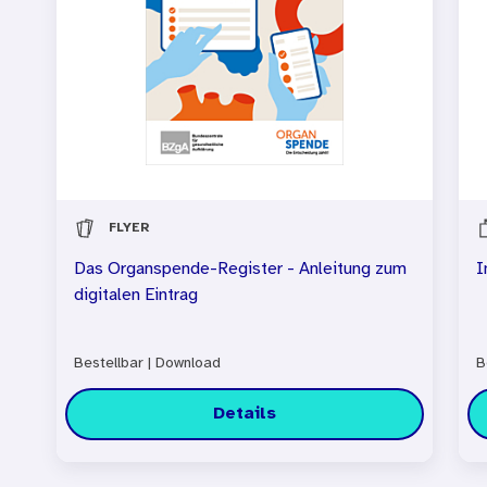
FLYER
Das Organspende-Register - Anleitung zum
I
digitalen Eintrag
Bestellbar
|
Download
B
Details