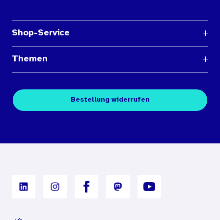
Shop-Service
Fragen und Antworten
Themen
Medienübersichten
Über den Medienshop des BIÖG
Kontakt
Fachpublikationen
Bestellung widerrufen
Bestellbedingungen
Unterrichtsmaterialien
Nutzungsbedingungen
Digitales Archiv