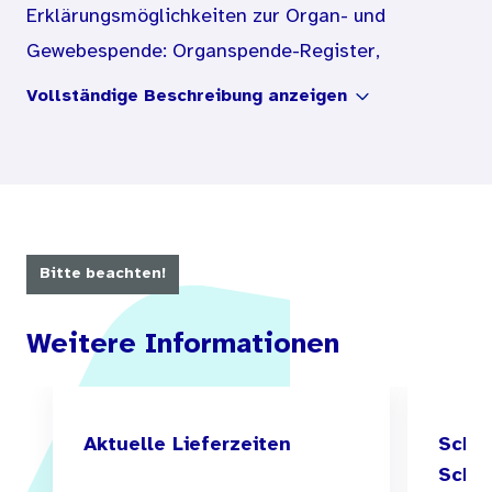
Erklärungsmöglichkeiten zur Organ- und
Gewebespende: Organspende-Register,
Organspendeausweis und Patientenverfügung.
Vollständige Beschreibung anzeigen
Beigefügt sind eine Informationskarte
Verfügungen sowie eine Organspendeausweis als
Plastikkarte.
Bitte beachten!
Weitere Informationen
Aktuelle Lieferzeiten
Schul
Schul