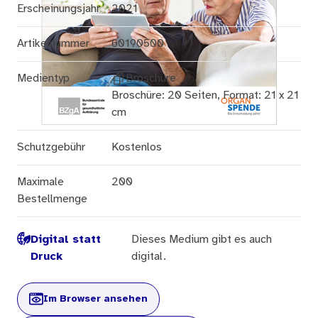
Erscheinungsjahr
2021
Artikelnummer
60190500
Medientyp
Broschüre
Broschüre: 20 Seiten, Format: 21 x 21
cm
Schutzgebühr
Kostenlos
Maximale
200
Bestellmenge
Digital statt
Dieses Medium gibt es auch
Druck
digital.
Im Browser ansehen