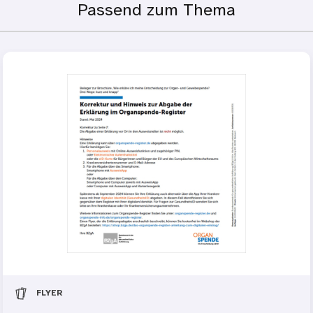
Passend zum Thema
Press to skip carousel
FLYER