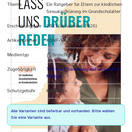
Thema
Ein Ratgeber für Eltern zur kindlichen
Sexualaufklärung im Grundschulalter
Erscheinungsjahr
2021 (aktualisiert 2026)
Artikelnummer
KONF-13660300
Medientyp
Broschüre
Zugehörigkeit
Teil von 1 Sammlung mit verwandten
Medien
Schutzgebühr
Kostenlos
Alle Varianten sind lieferbar und vorhanden. Bitte wählen
Sie eine Variante aus.