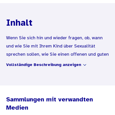
Inhalt
Wenn Sie sich hin und wieder fragen, ob, wann
und wie Sie mit Ihrem Kind über Sexualität
sprechen sollen, wie Sie einen offenen und guten
Umgang mit dem Thema Körperlichkeit,
Vollständige Beschreibung anzeigen
Ausprobieren, Grenzen pflegen und Ihr Kind bei
der Entwicklung seiner Sexualität von klein auf
unterstützen können – dann kann diese
Broschüre für Sie hilfreich sein. Sie beschreibt
Sammlungen mit verwandten
die körperlichen und seelischen Veränderungen
Medien
und die damit einhergehenden