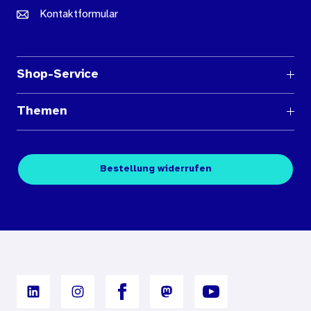
Kontaktformular
Shop-Service
Fragen und Antworten
Themen
Medienübersichten
Über den Medienshop des BIÖG
Kontakt
Fachpublikationen
Bestellung widerrufen
Bestellbedingungen
Unterrichtsmaterialien
Nutzungsbedingungen
Digitales Archiv