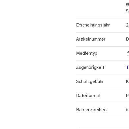
a
S
Erscheinungsjahr
2
Artikelnummer
D
Medientyp
Zugehörigkeit
T
Schutzgebühr
K
Dateiformat
P
Barrierefreiheit
b