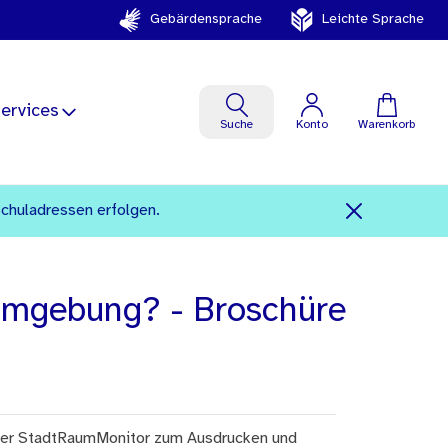
Gebärdensprache
Leichte Sprache
ervices
Suche
Konto
Warenkorb
Schuladressen erfolgen.
Umgebung? - Broschüre
er StadtRaumMonitor zum Ausdrucken und