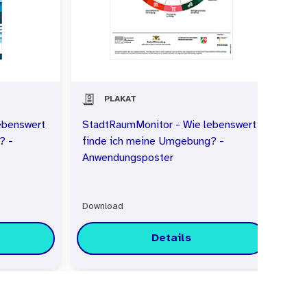
PLAKAT
ebenswert
StadtRaumMonitor - Wie lebenswert
St
? -
finde ich meine Umgebung? -
fi
Anwendungsposter
An
Kl
Download
Do
Details