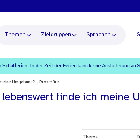
Themen
Zielgruppen
Sprachen
S
 Schulferien: In der Zeit der Ferien kann keine Auslieferung an 
 meine Umgebung? - Broschüre
 lebenswert finde ich meine 
Thema
D