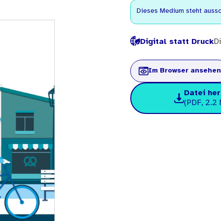
Dieses Medium steht aussch
Digital statt Druck
Di
Im Browser ansehen
Datei he
(PDF, 2.2 