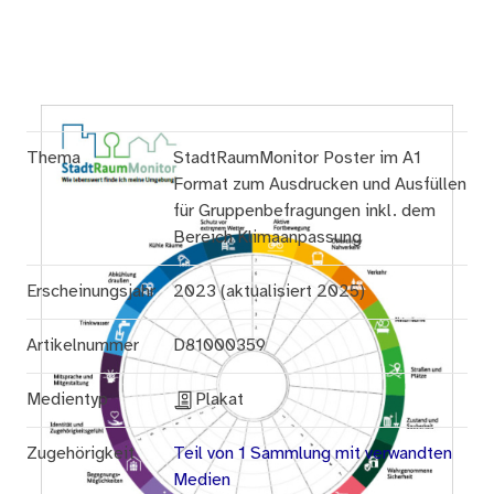
Thema
StadtRaumMonitor Poster im A1
Format zum Ausdrucken und Ausfüllen
für Gruppenbefragungen inkl. dem
Bereich Klimaanpassung
Erscheinungsjahr
2023 (aktualisiert 2025)
Artikelnummer
D81000359
Medientyp
Plakat
Zugehörigkeit
Teil von 1 Sammlung mit verwandten
Medien