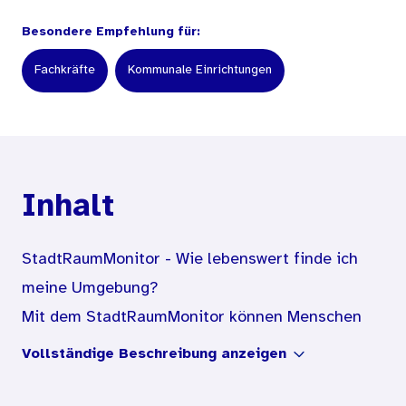
Besondere Empfehlung für:
Fachkräfte
Kommunale Einrichtungen
Inhalt
StadtRaumMonitor - Wie lebenswert finde ich
meine Umgebung?
Mit dem StadtRaumMonitor können Menschen
die eigene Umgebung bewerten. Das Instrument
Vollständige Beschreibung anzeigen
kann in Bezug auf verschiedene Umgebungen wie
Städte, Gemeinden oder Quartiere angewendet