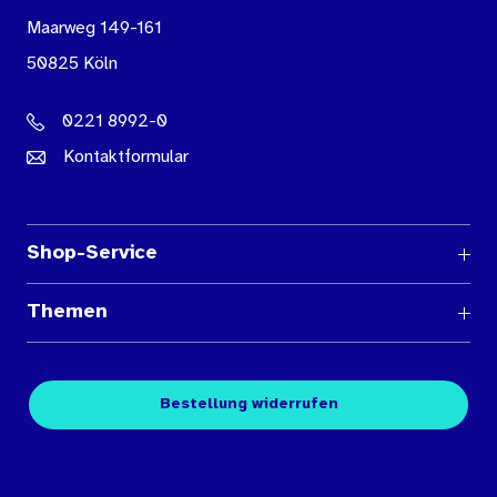
Maarweg 149-161
50825 Köln
0221 8992-0
Kontaktformular
Shop-Service
Fragen und Antworten
Themen
Medienübersichten
Über den Medienshop des BIÖG
Kontakt
Fachpublikationen
Bestellung widerrufen
Bestellbedingungen
Unterrichtsmaterialien
Nutzungsbedingungen