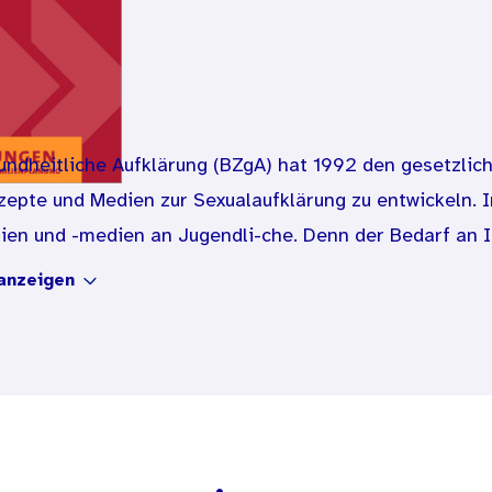
ndheitliche Aufklärung (BZgA) hat 1992 den gesetzliche
epte und Medien zur Sexualaufklärung zu entwickeln. 
ien und -medien an Jugendli-che. Denn der Bedarf an I
ft ist in diesem Alter besonders hoch. In den verschie
anzeigen
d Streuung der Materialien und Medien stellt sich jedo
atsächlich erreicht wird. Welche Zugangswege erweisen
 Jugendlichen mit hohem Informationsbedarf erfolgreic
ts und Evaluationen verfügt die Bundeszentrale bereits