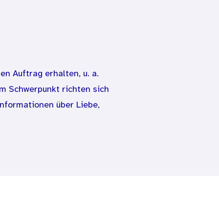
n Auftrag erhalten, u. a.
Im Schwerpunkt richten sich
nformationen über Liebe,
denen Stadien der
ch immer wieder die Frage,
 sich als geeignet? Welche
h, welche Inhalte sind
 über ein breites