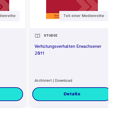
Bericht dokumentiert einige
dienreihe
Teil einer Medienreihe
STUDIE
Verhütungsverhalten Erwachsener
Ju
2011
Archiviert
|
Download
Arc
Details