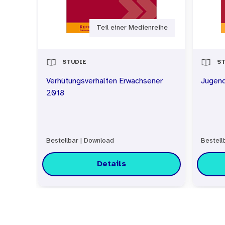
beitragen, die Zugangswege
wichtige Ergebnisse der Un
Teil einer Medienreihe
STUDIE
ST
Verhütungsverhalten Erwachsener
Jugend
2018
Bestellbar
|
Download
Bestell
Details