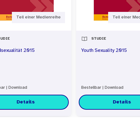
 der Sexualaufklärung zu optimieren. Der vorliegende 
tersuchung.
Teil einer Medienreihe
Teil einer Me
UDIE
STUDIE
sexualität 2015
Youth Sexuality 2015
bar
|
Download
Bestellbar
|
Download
Details
Details