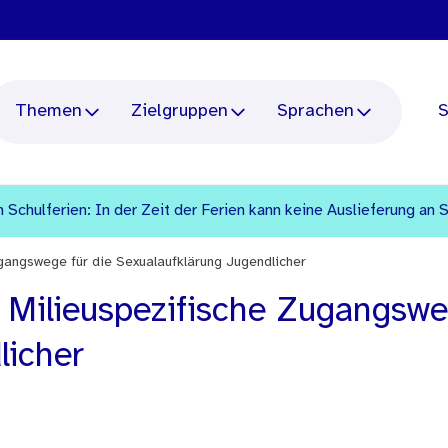
Themen
Zielgruppen
Sprachen
S
 Schulferien: In der Zeit der Ferien kann keine Auslieferung an 
ugangswege für die Sexualaufklärung Jugendlicher
: Milieuspezifische Zugangswe
licher