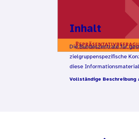
Inhalt
Die Bundeszentrale für gesu
zielgruppenspeziﬁsche Konz
diese Informationsmaterial
Sexualität und Partnerscha
Vollständige Beschreibung 
Entwicklung, Gestaltung un
inwieweit die Zielgruppe t
Ansprachestrategie ist bei
hilfreich?
Aufgrund zahlreicher Pretes