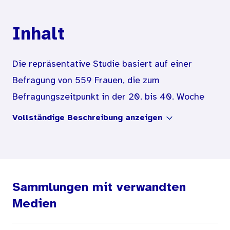
Inhalt
Die repräsentative Studie basiert auf einer
Befragung von 559 Frauen, die zum
Befragungszeitpunkt in der 20. bis 40. Woche
schwanger waren, von 16 Frauen, die ihr Kind
Vollständige Beschreibung anzeigen
nach der 13. Schwangerschaftswoche verloren
haben und von 170 Frauen kurz nach der
Entbindung. Die Frauen beantworteten einen
umfangreichen Fragebogen mit detaillierten
Sammlungen mit verwandten
Fragen zum Schwangerschaftserleben, zur
Medien
Inanspruchnahme der verschiedenen Verfahren
der Pränataldiagnostik, zum Informationsstand,