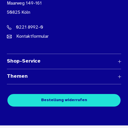
Maarweg 149-161
50825 Köln
0221 8992-0
Kontaktformular
Shop-Service
Fragen und Antworten
Themen
Medienübersichten
Über den Medienshop des BIÖG
Kontakt
Fachpublikationen
Bestellung widerrufen
Bestellbedingungen
Unterrichtsmaterialien
Nutzungsbedingungen
Digitales Archiv