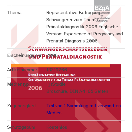
Thema
Repräsentative Befragung
Schwangerer zum Thema
Pränataldiagnostik 2006 Englische
Version: Experience of Pregnancy and
Prenatal Diagnosis 2006
Erscheinungsjahr
2006
Artikelnummer
13319200
Medientyp
Studie
Broschüre, DIN A4, 60 Seiten
Zugehörigkeit
Teil von 1 Sammlung mit verwandten
Medien
Schutzgebühr
Kostenlos