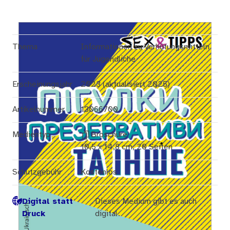
Thema
Informationen zu Verhütungsmitteln
für Jugendliche
Erscheinungsjahr
2023 (aktualisiert 2025)
Artikelnummer
13066700
Medientyp
Broschüre
10,5 x 14,8 cm, 20 Seiten
Schutzgebühr
Kostenlos
Digital statt
Dieses Medium gibt es auch
Druck
digital.