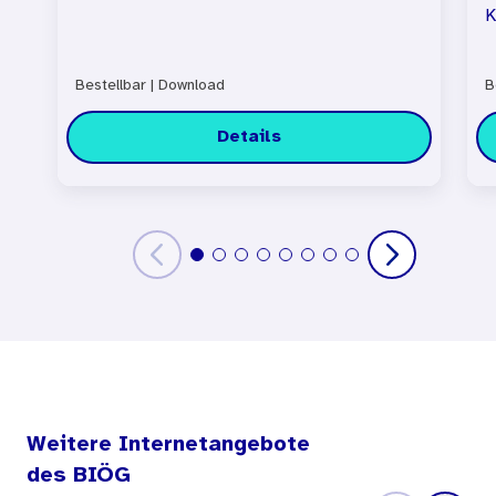
K
Bestellbar
|
Download
B
Details
Weitere Internetangebote
des BIÖG