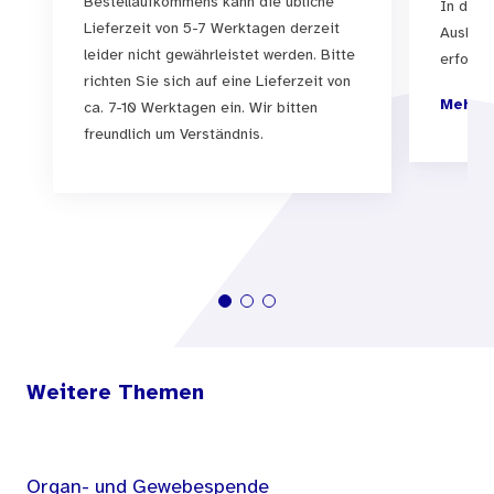
Bestellaufkommens kann die übliche
In der 
Lieferzeit von 5-7 Werktagen derzeit
Auslief
leider nicht gewährleistet werden. Bitte
erfolgen
richten Sie sich auf eine Lieferzeit von
Mehr I
ca. 7-10 Werktagen ein. Wir bitten
freundlich um Verständnis.
Weitere Themen
Organ- und Gewebespende