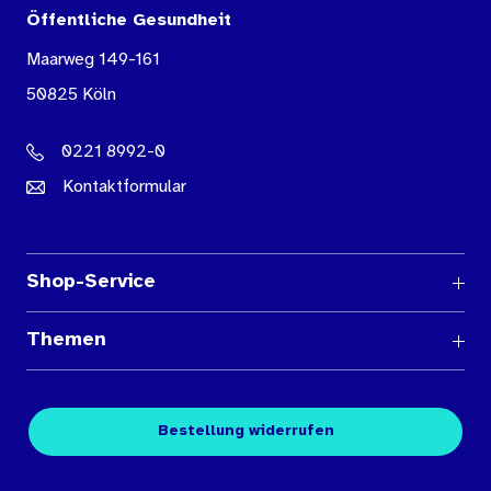
Öffentliche Gesundheit
Maarweg 149-161
50825 Köln
0221 8992-0
Kontaktformular
Shop-Service
Fragen und Antworten
Themen
Medienübersichten
Über den Medienshop des BIÖG
Kontakt
Fachpublikationen
Bestellung widerrufen
Bestellbedingungen
Unterrichtsmaterialien