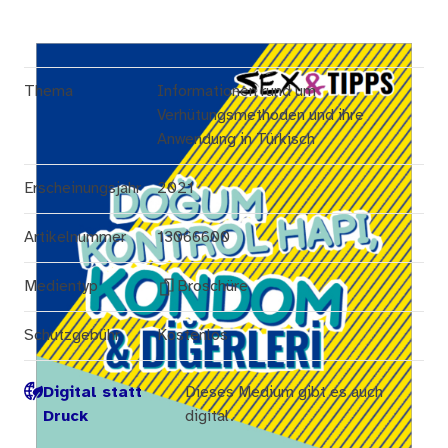
Thema
Informationen rund um
Verhütungsmethoden und ihre
Anwendung in Türkisch
Erscheinungsjahr
2021
Artikelnummer
13066600
Medientyp
Broschüre
Schutzgebühr
Kostenlos
Digital statt
Dieses Medium gibt es auch
Druck
digital.