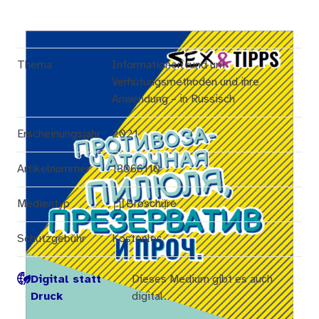
Thema
Informationen rund um
Verhütungsmethoden und ihre
Anwendung – in Russisch
Erscheinungsjahr
2021
Artikelnummer
13066110
Medientyp
Broschüre
Schutzgebühr
Kostenlos
Digital statt
Dieses Medium gibt es auch
Druck
digital.