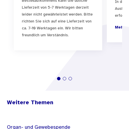
Bestellaufkommens kann die übliche
In der 
Lieferzeit von 5-7 Werktagen derzeit
Auslief
leider nicht gewährleistet werden. Bitte
erfolgen
richten Sie sich auf eine Lieferzeit von
Mehr I
ca. 7-10 Werktagen ein. Wir bitten
freundlich um Verständnis.
Weitere Themen
Organ- und Gewebespende