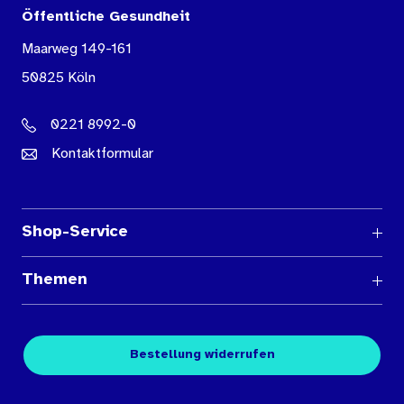
Öffentliche Gesundheit
Maarweg 149-161
50825 Köln
0221 8992-0
Kontaktformular
Shop-Service
Fragen und Antworten
Themen
Medienübersichten
Über den Medienshop des BIÖG
Kontakt
Fachpublikationen
Bestellung widerrufen
Bestellbedingungen
Unterrichtsmaterialien