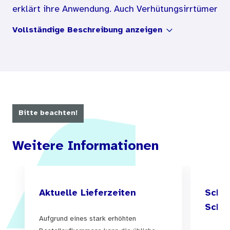
erklärt ihre Anwendung. Auch Verhütungsirrtümer
werden thematisiert.
Vollständige Beschreibung anzeigen
Die Broschüre richtet sich an Jugendliche in der
Pubertät.
Bitte beachten!
Weitere Informationen
Aktuelle Lieferzeiten
Schul
Schul
Aufgrund eines stark erhöhten