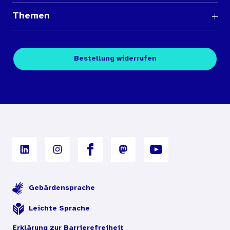
Fragen und Antworten
Themen
Medienübersichten
Über den Medienshop des BIÖG
Kontakt
Fachpublikationen
Bestellung widerrufen
Bestellbedingungen
Unterrichtsmaterialien
Nutzungsbedingungen
Digitales Archiv
Gebärdensprache
Leichte Sprache
Erklärung zur Barrierefreiheit