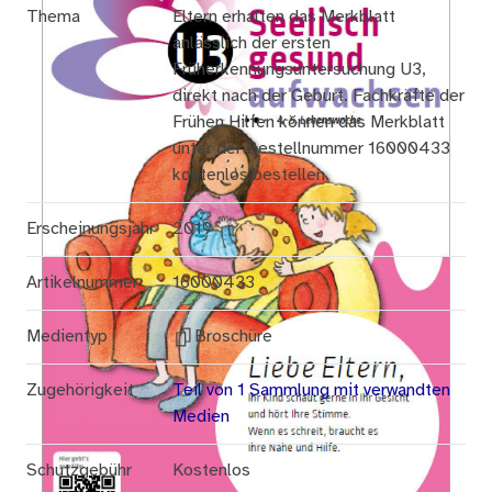
Thema
Eltern erhalten das Merkblatt
anlässlich der ersten
Früherkennungsuntersuchung U3,
direkt nach der Geburt. Fachkräfte der
Frühen Hilfen können das Merkblatt
unter der Bestellnummer 16000433
kostenlos bestellen.
Erscheinungsjahr
2019
Artikelnummer
16000433
Medientyp
Broschüre
Zugehörigkeit
Teil von 1 Sammlung mit verwandten
Medien
Schutzgebühr
Kostenlos