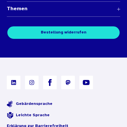
Fragen und Antworten
Themen
Medienübersichten
Über den Medienshop des BIÖG
Kontakt
Fachpublikationen
Bestellung widerrufen
Bestellbedingungen
Unterrichtsmaterialien
Nutzungsbedingungen
Digitales Archiv
Gebärdensprache
Leichte Sprache
Erklärung zur Barrierefreiheit