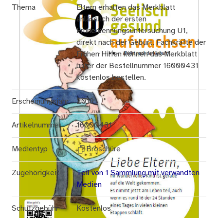
Thema
Eltern erhalten das Merkblatt
anlässlich der ersten
Früherkennungsuntersuchung U1,
direkt nach der Geburt. Fachkräfte der
Frühen Hilfen können das Merkblatt
unter der Bestellnummer 16000431
kostenlos bestellen.
Erscheinungsjahr
2019
Artikelnummer
16000431
Medientyp
Broschüre
Zugehörigkeit
Teil von 1 Sammlung mit verwandten
Medien
Schutzgebühr
Kostenlos